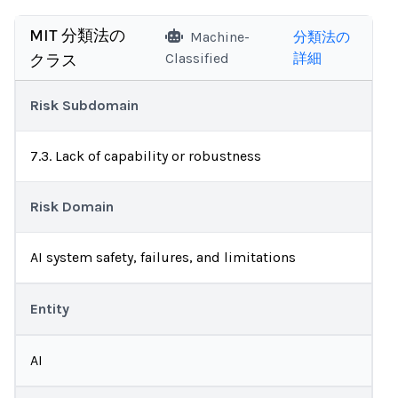
MIT 分類法の
Machine-
分類法の
Classified
詳細
クラス
Risk Subdomain
7.3. Lack of capability or robustness
Risk Domain
AI system safety, failures, and limitations
Entity
AI