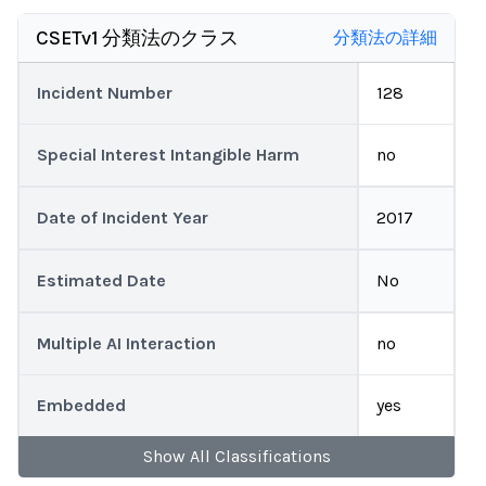
CSETv1 分類法のクラス
分類法の詳細
Incident Number
128
Special Interest Intangible Harm
no
Date of Incident Year
2017
Estimated Date
No
Multiple AI Interaction
no
Embedded
yes
Show
All
Classifications