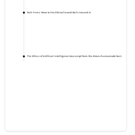
Tech Firms Move to Put Ethical Guard Rails Around AI
The Ethics of Artificial Intelligence transcript from the #transhumancode bestseller
Tech Firms Move to Put Ethical
Guard Rails Around AI
wired.com