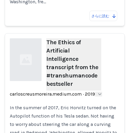
Washington, fre…
さらに読む
The Ethics of
Artificial
Intelligence
transcript from the
#transhumancode
bestseller
Loading...
carloscreusmoreira.medium.com
·
2019
In the summer of 2017, Eric Horvitz turned on the
Autopilot function of his Tesla sedan. Not having
to worry about steering the car along a curving
road in Redmond, Washington, allowed Horvitz to