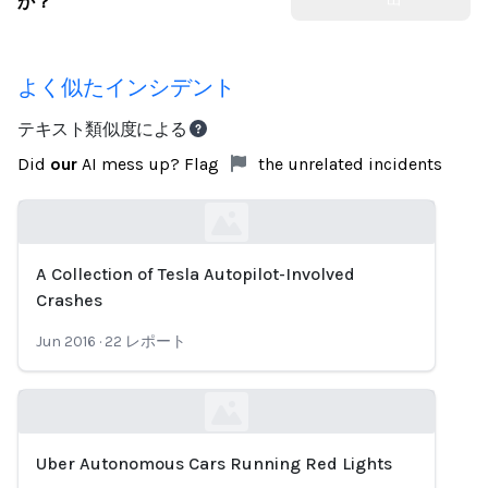
か？
よく似たインシデント
テキスト類似度による
Did
our
AI mess up? Flag
the unrelated incidents
A Collection of Tesla Autopilot-Involved
Loading...
Crashes
Jun 2016
·
22
レポート
Uber Autonomous Cars Running Red Lights
Loading...