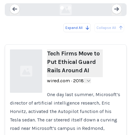
Expand All
Collapse All
Loading...
Load
Tech Firms Move to
Put Ethical Guard
Rails Around AI
wired.com
·
2018
One day last summer, Microsoft’s
director of artificial intelligence research, Eric
Loading...
Horvitz, activated the Autopilot function of his
Tesla sedan. The car steered itself down a curving
road near Microsoft’s campus in Redmond,