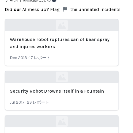
Did
our
AI mess up? Flag
the unrelated incidents
Warehouse robot ruptures can of bear spray
Loading...
and injures workers
Dec 2018
·
17
レポート
Security Robot Drowns Itself in a Fountain
Loading...
Jul 2017
·
29
レポート