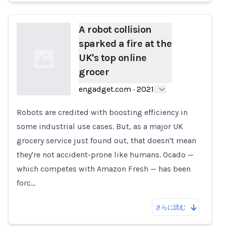
A robot collision
sparked a fire at the
UK's top online
grocer
engadget.com
·
2021
Robots are credited with boosting efficiency in
Loading...
some industrial use cases. But, as a major UK
grocery service just found out, that doesn't mean
they're not accident-prone like humans. Ocado —
which competes with Amazon Fresh — has been
forc…
さらに読む