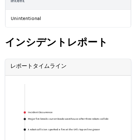
Intent
Unintentional
インシデントレポート
レポートタイムライン
Incident Occurrence
Major fire breaks out at Ocado warehouse after three robots collide
A robot collision sparked a fire at the UK's top online grocer