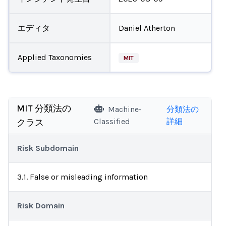
エディタ
Daniel Atherton
Applied Taxonomies
MIT
MIT 分類法の
Machine-
分類法の
Classified
詳細
クラス
Risk Subdomain
3.1. False or misleading information
Risk Domain