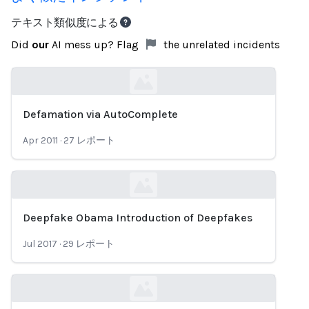
テキスト類似度による
Did
our
AI mess up? Flag
the unrelated incidents
Defamation via AutoComplete
Loading...
Apr 2011
·
27
レポート
Deepfake Obama Introduction of Deepfakes
Loading...
Jul 2017
·
29
レポート