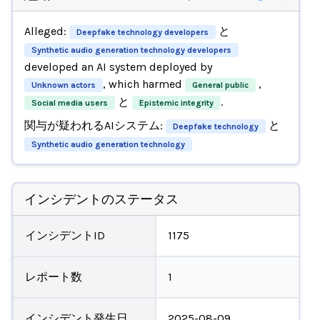
Alleged:
と
Deepfake technology developers
Synthetic audio generation technology developers
developed an AI system deployed by
, which harmed
,
Unknown actors
General public
と
.
Social media users
Epistemic integrity
関与が疑われるAIシステム:
と
Deepfake technology
Synthetic audio generation technology
インシデントのステータス
インシデントID
1175
レポート数
1
インシデント発生日
2025-08-09