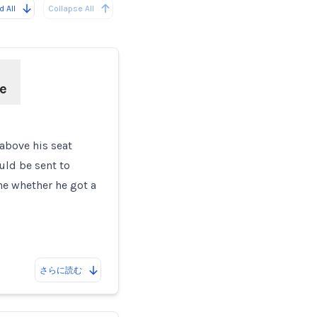
 All
Collapse All
e
 above his seat
uld be sent to
e whether he got a
さらに読む