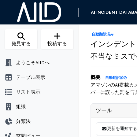
AI INCIDENT DATAB
自動翻訳済み
インシデント 
発見する
投稿する
不当なミスで
ようこそAIIDへ
テーブル表示
概要
:
自動翻訳済み
アマゾンのAI搭載
リスト表示
バーに誤った罰を与
組織
ツール
分類法
更新を通知する
空間ビュー