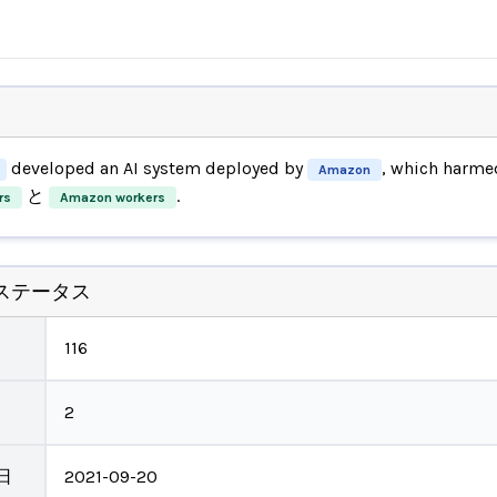
developed an AI system deployed by
, which harme
Amazon
と
.
rs
Amazon workers
ステータス
116
2
日
2021-09-20