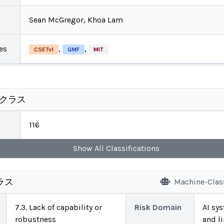
Sean McGregor, Khoa Lam
es
,
,
CSETv1
GMF
MIT
のクラス
116
Show
All
Classifications
ラス
Machine-Clas
7.3. Lack of capability or
Risk Domain
AI sys
robustness
and l