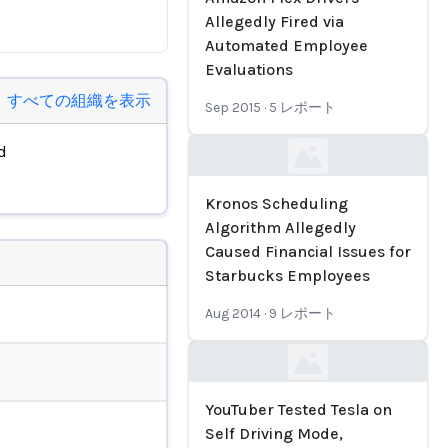
Allegedly Fired via
Automated Employee
Evaluations
すべての組織を表示
Sep 2015
·
5
レポート
d
Loading...
Kronos Scheduling
Algorithm Allegedly
Caused Financial Issues for
Starbucks Employees
Aug 2014
·
9
レポート
Loading...
YouTuber Tested Tesla on
Self Driving Mode,