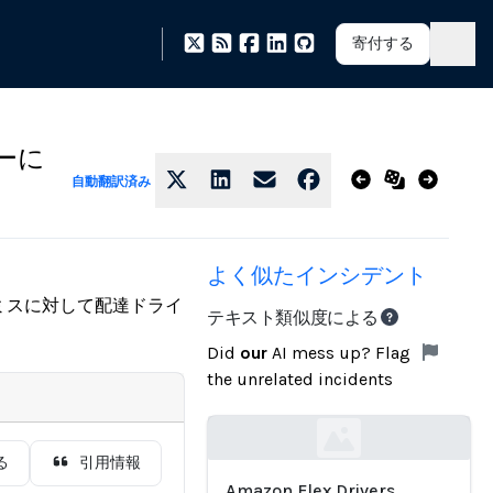
寄付する
ーに
自動翻訳済み
よく似たインシデント
ミスに対して配達ドライ
テキスト類似度による
Did
our
AI mess up? Flag
the unrelated incidents
Loading...
る
引用情報
Amazon Flex Drivers