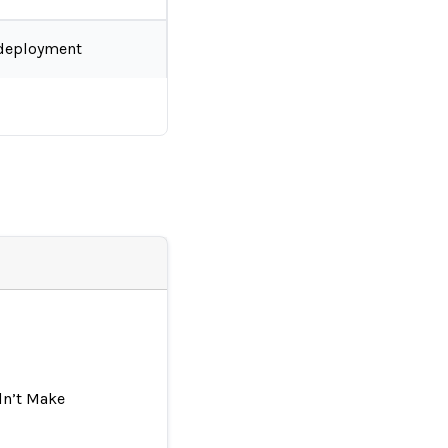
deployment
dn’t Make