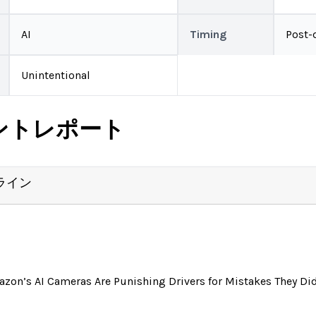
AI
Timing
Post-
Unintentional
ントレポート
ライン
zon’s AI Cameras Are Punishing Drivers for Mistakes They Di