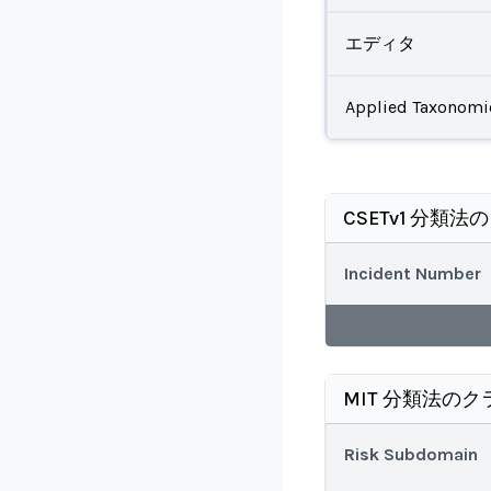
エディタ
Applied Taxonomi
CSETv1 分類法
Incident Number
MIT 分類法のク
Risk Subdomain