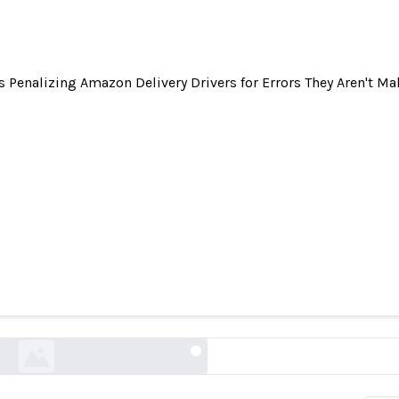
Is Penalizing Amazon Delivery Drivers for Errors They Aren't M
AI Cameras Are Punishing Drivers for Mistakes 
Make
vice.com