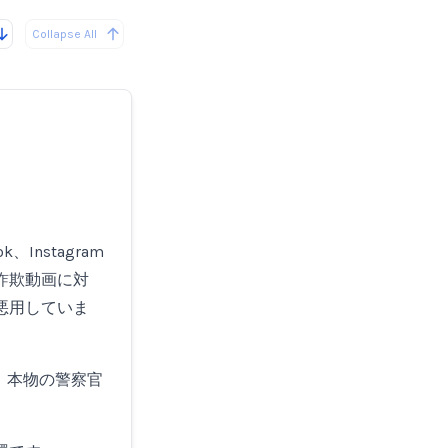
Collapse All
、Instagram
詐欺動画に対
悪用していま
、本物の警察官