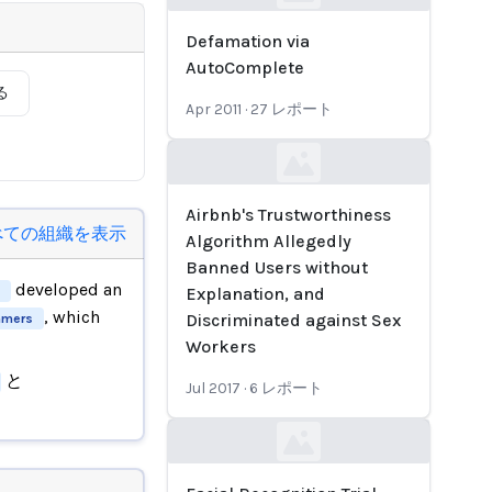
Loading...
Defamation via
AutoComplete
る
Apr 2011
·
27
レポート
Loading...
Airbnb's Trustworthiness
べての組織を表示
Algorithm Allegedly
Banned Users without
developed an
Explanation, and
, which
Discriminated against Sex
mers
Workers
と
Jul 2017
·
6
レポート
Loading...