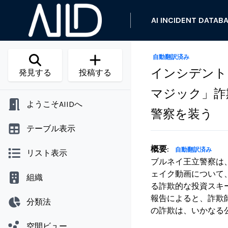
AI INCIDENT DATAB
自動翻訳済み
インシデント 
発見する
投稿する
マジック」詐
ようこそAIIDへ
警察を装う
テーブル表示
概要
:
自動翻訳済み
リスト表示
ブルネイ王立警察は、Ti
ェイク動画について
組織
る詐欺的な投資スキ
報告によると、詐欺
分類法
の詐欺は、いかなる
空間ビュー