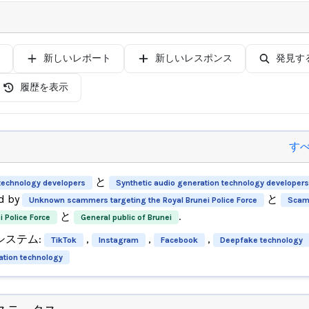
新しいレポート
新しいレスポンス
発見す
履歴を表示
す
と
technology developers
Synthetic audio generation technology developers
d by
と
Unknown scammers targeting the Royal Brunei Police Force
Scam
と
.
i Police Force
General public of Brunei
システム:
,
,
,
TikTok
Instagram
Facebook
Deepfake technology
ation technology