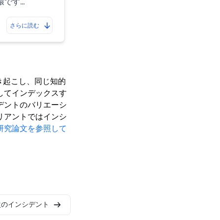
環です…
さらに読む
き起こし、同じ知的
してインデックスす
デントのバリエーシ
リアントではインシ
研究論文を参照して
次のインシデント