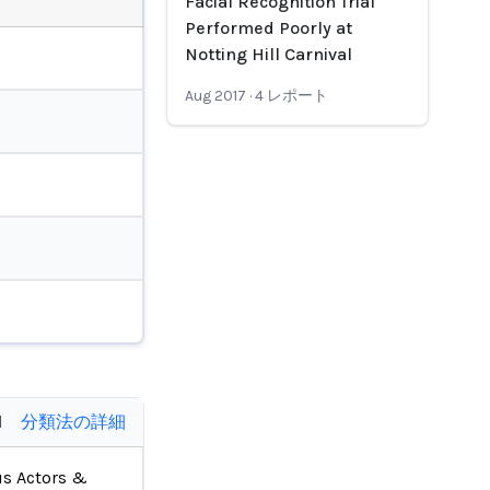
Facial Recognition Trial
Performed Poorly at
Notting Hill Carnival
Aug 2017
·
4
レポート
d
分類法の詳細
us Actors &