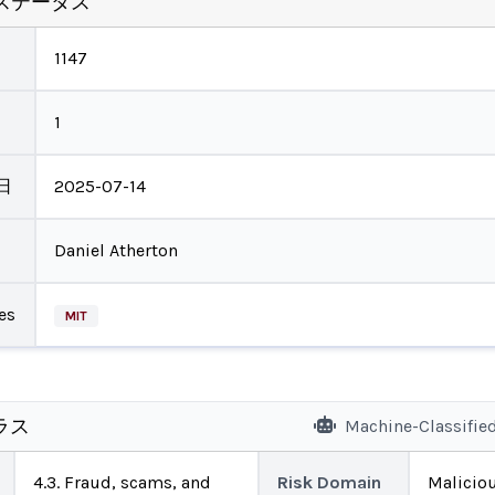
ステータス
1147
1
日
2025-07-14
Daniel Atherton
es
MIT
ラス
Machine-Classifie
4.3. Fraud, scams, and
Risk Domain
Malicio