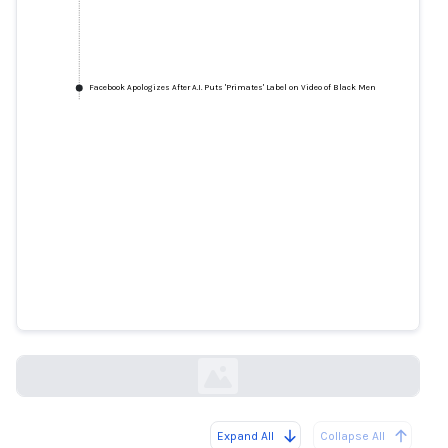
Facebook Apologizes After A.I. Puts 'Primates' Label on Video of Black Men
Facebook Apologizes After A.I.
Puts 'Primates' Label on Video of
Black Men
nytimes.com
Expand All
Collapse All
Loading...