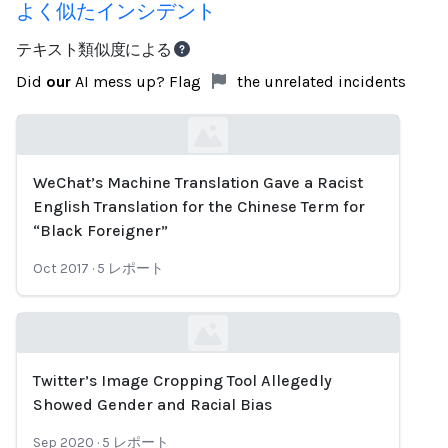
よく似たインシデント
テキスト類似度による
Did
our
AI mess up? Flag
the unrelated incidents
WeChat’s Machine Translation Gave a Racist
Loading...
English Translation for the Chinese Term for
“Black Foreigner”
Oct 2017
·
5
レポート
Twitter’s Image Cropping Tool Allegedly
Loading...
Showed Gender and Racial Bias
Sep 2020
·
5
レポート