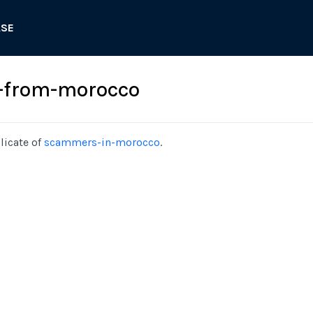
ASE
from-morocco
licate of
scammers-in-morocco
.