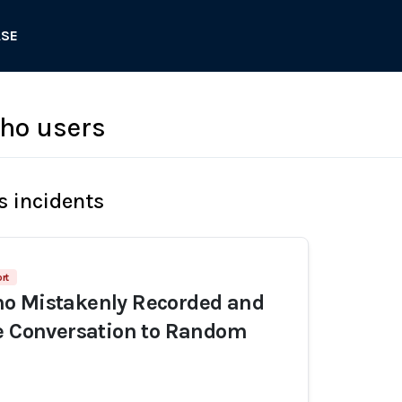
ASE
ho users
s incidents
rt
o Mistakenly Recorded and
e Conversation to Random