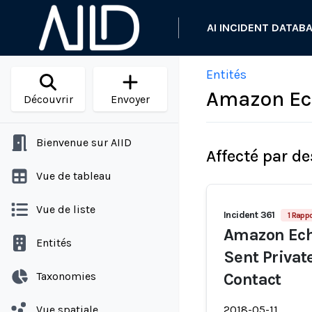
AI INCIDENT DATAB
Entités
Amazon Ec
Découvrir
Envoyer
Bienvenue sur AIID
Affecté par de
Vue de tableau
Vue de liste
Incident 361
1 Rappo
Amazon Ech
Entités
Sent Privat
Taxonomies
Contact
Vue spatiale
2018-05-11