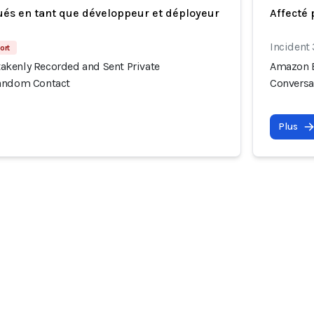
ués en tant que développeur et déployeur
Affecté 
Incident 
ort
kenly Recorded and Sent Private
Amazon E
Random Contact
Conversa
Plus