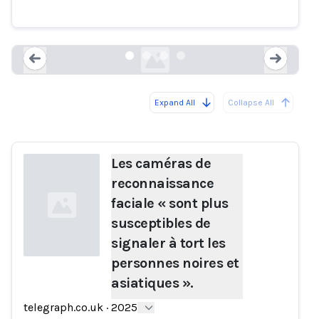
noires et asiatiques ».
telegraph.co.uk
Expand All
Collapse All
Loading...
Load
Les caméras de
reconnaissance
faciale « sont plus
susceptibles de
signaler à tort les
personnes noires et
asiatiques ».
Loading...
telegraph.co.uk
·
2025