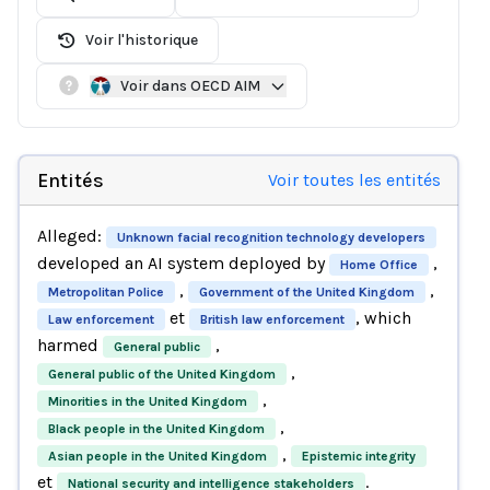
Voir l'historique
Voir dans OECD AIM
Entités
Voir toutes les entités
Alleged:
Unknown facial recognition technology developers
developed an AI system deployed by
,
Home Office
,
,
Metropolitan Police
Government of the United Kingdom
et
, which
Law enforcement
British law enforcement
harmed
,
General public
,
General public of the United Kingdom
,
Minorities in the United Kingdom
,
Black people in the United Kingdom
,
Asian people in the United Kingdom
Epistemic integrity
et
.
National security and intelligence stakeholders