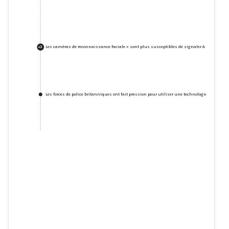
Les caméras de reconnaissance faciale « sont plus susceptibles de signaler à tort les per
+
3
Les forces de police britanniques ont fait pression pour utiliser une technologie de reconn
Les caméras de reconnaissance
faciale « sont plus susceptibles
de signaler à tort les personnes