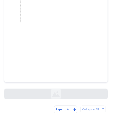
Foreign TikTok Networks Are
Pushing Political Lies to
Americans
wsj.com
Expand All
Collapse All
Loading...