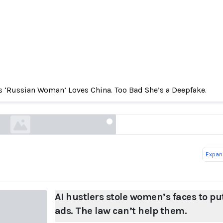
s ‘Russian Woman’ Loves China. Too Bad She’s a Deepfake.
s stole women’s faces to put in ads. The law can
washingtonpost.com
Expand
AI hustlers stole women’s faces to pu
ads. The law can’t help them.