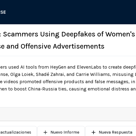
ASE
3: Scammers Using Deepfakes of Women's
lse and Offensive Advertisements
s used AI tools from HeyGen and ElevenLabs to create deepf
anse, Olga Loiek, Shadé Zahrai, and Carrie Williams, misusing 
se videos promoted offensive products and false messages, in
men to boost China-Russia ties, causing emotional distress 
 actualizaciones
Nuevo Informe
Nueva Respuesta