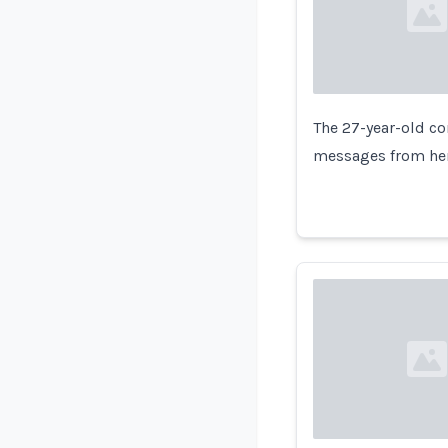
Loading...
The 27-year-old co
messages from her
Loading...