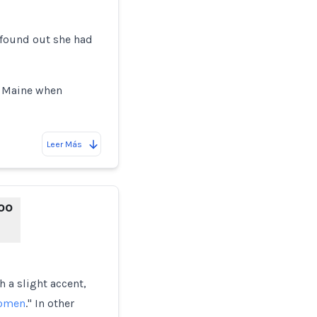
found out she had
y Maine when
Leer Más
oo
 a slight accent,
women
." In other