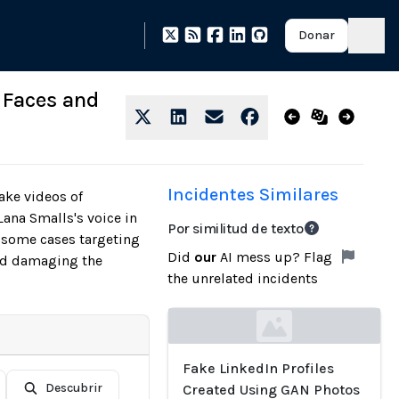
Donar
 Faces and
Incidentes Similares
ake videos of
Lana Smalls's voice in
Por similitud de texto
 some cases targeting
Did
our
AI mess up? Flag
and damaging the
the unrelated incidents
Loading...
Fake LinkedIn Profiles
Descubrir
Created Using GAN Photos