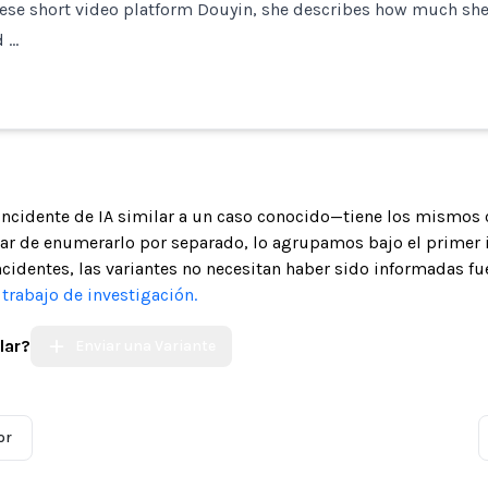
nese short video platform Douyin, she describes how much she
d …
 incidente de IA similar a un caso conocido—tiene los mismos 
gar de enumerarlo por separado, lo agrupamos bajo el primer 
ncidentes, las variantes no necesitan haber sido informadas fue
trabajo de investigación.
lar?
Enviar una Variante
or