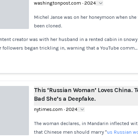
washingtonpost.com
·
2024
Michel Janse was on her honeymoon when she 
been cloned.
ntent creator was with her husband in a rented cabin in snow
 followers began trickling in, warning that a YouTube comm…
This ‘Russian Woman’ Loves China. T
Bad She’s a Deepfake.
nytimes.com
·
2024
The woman declares, in Mandarin inflected with
that Chinese men should marry "
us Russian 