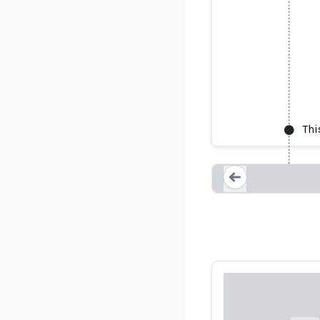
Thi
AI hustler
Loading...