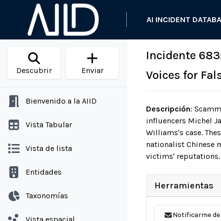
AI INCIDENT DATAB
Incidente 68
Descubrir
Enviar
Voices for Fa
Bienvenido a la AIID
Descripción
:
Scammer
influencers Michel J
Vista Tabular
Williams's case. The
nationalist Chinese 
Vista de lista
victims' reputations.
Entidades
Herramientas
Taxonomías
Notificarme de
Vista espacial