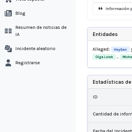
Información p
Blog
Resumen de noticias de
Entidades
IA
Incidente aleatorio
Alleged:
HeyGen
,
Olga Loiek
Miche
Registrarse
Estadísticas de
ID
Cantidad de infor
Fecha del Inciden