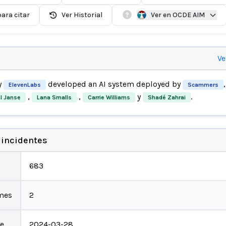
ara citar
Ver Historial
Ver en OCDE AIM
Ve
y
developed an AI system deployed by
ElevenLabs
Scammers
,
,
y
.
l Janse
Lana Smalls
Carrie Williams
Shadé Zahrai
 incidentes
683
mes
2
te
2024-03-28