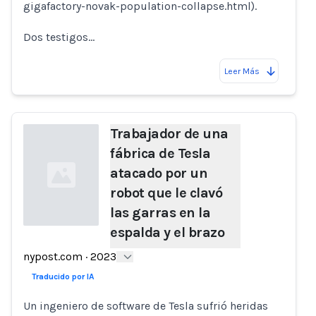
gigafactory-novak-population-collapse.html).
Dos testigos…
Leer Más
Trabajador de una
fábrica de Tesla
atacado por un
robot que le clavó
las garras en la
espalda y el brazo
Loading...
nypost.com
·
2023
Traducido por IA
Un ingeniero de software de Tesla sufrió heridas