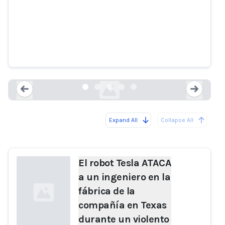
violento mal funcionamiento,
dejando un "rastro de sangre" y
obligando a los trabajadores a
presionar el botón de apagado de
emergencia
dailymail.co.uk
Expand All
Collapse All
Loading...
Load
El robot Tesla ATACA
a un ingeniero en la
fábrica de la
compañía en Texas
durante un violento