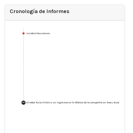
Cronología de Informes
Incident Occurrence
El robot Tesla ATACA a un ingeniero en la fábrica de la compañía en Texas durante un viol
+
4
El robot Tesla ATACA a un
ingeniero en la fábrica de la
compañía en Texas durante un