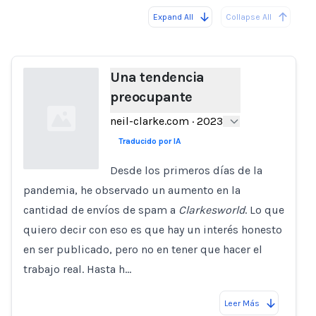
Expand All
Collapse All
Loading...
Load
Una tendencia
preocupante
neil-clarke.com
·
2023
Traducido por IA
Desde los primeros días de la
pandemia, he observado un aumento en la
Loading...
cantidad de envíos de spam a
Clarkesworld
. Lo que
quiero decir con eso es que hay un interés honesto
en ser publicado, pero no en tener que hacer el
trabajo real. Hasta h…
Leer Más