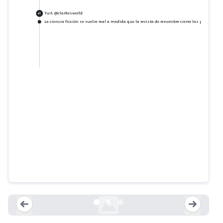
Tuit: @clarkesworld
+
1
La ciencia ficción se vuelve real a medida que la revista de renombre cierra las presentacion
Una tendencia preocupante
neil-clarke.com