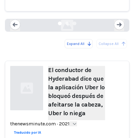
Uber lo niega
thenewsminute.com
Expand All
Collapse All
Loading...
Load
El conductor de
Hyderabad dice que
la aplicación Uber lo
bloqueó después de
afeitarse la cabeza,
Uber lo niega
Loading...
thenewsminute.com
·
2021
Traducido por IA