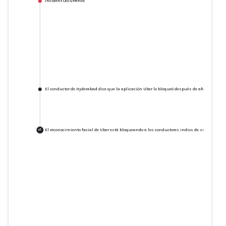
Incident Occurrence
El conductor de Hyderabad dice que la aplicación Uber lo bloqueó después de afeitarse la c
El reconocimiento facial de Uber está bloqueando a los conductores indios de sus cuentas
+
1
El conductor de Hyderabad dice
que la aplicación Uber lo bloqueó
después de afeitarse la cabeza,