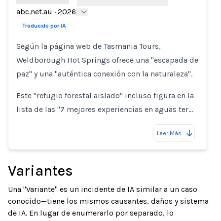
abc.net.au
·
2026
Loading...
Traducido por IA
Según la página web de Tasmania Tours,
Weldborough Hot Springs ofrece una "escapada de
paz" y una "auténtica conexión con la naturaleza".
Este "refugio forestal aislado" incluso figura en la
lista de las "7 mejores experiencias en aguas ter…
Leer Más
Variantes
Una "Variante" es un incidente de IA similar a un caso
conocido—tiene los mismos causantes, daños y sistema
de IA. En lugar de enumerarlo por separado, lo