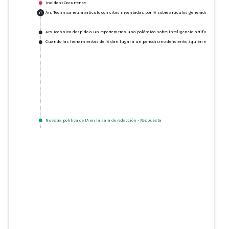
Incident Occurrence
Ars Technica retira artículo con citas inventadas por IA sobre artículos generados por IA
+
1
Ars Technica despide a un reportero tras una polémica sobre inteligencia artificial que in
Cuando las herramientas de IA dan lugar a un periodismo deficiente, ¿quién es el respon
Nuestra política de IA en la sala de redacción
-
Respuesta
Ars Technica retira artículo con
citas inventadas por IA sobre