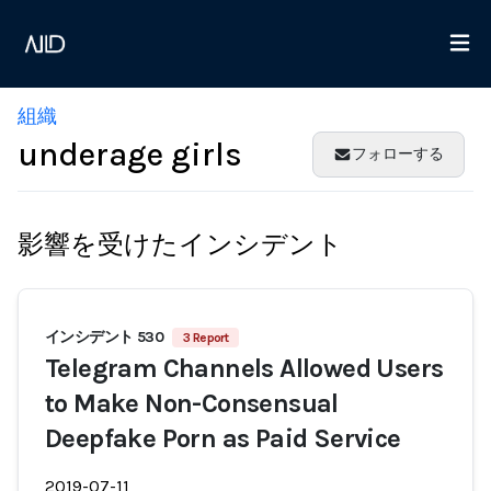
組織
underage girls
フォローする
影響を受けたインシデント
インシデント 530
3 Report
Telegram Channels Allowed Users
to Make Non-Consensual
Deepfake Porn as Paid Service
2019-07-11