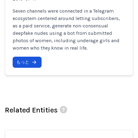
Seven channels were connected in a Telegram
ecosystem centered around letting subscribers,
as a paid service, generate non-consensual
deepfake nudes using a bot from submitted
photos of women, including underage girls and
women who they know in real life.
もっと
Related Entities