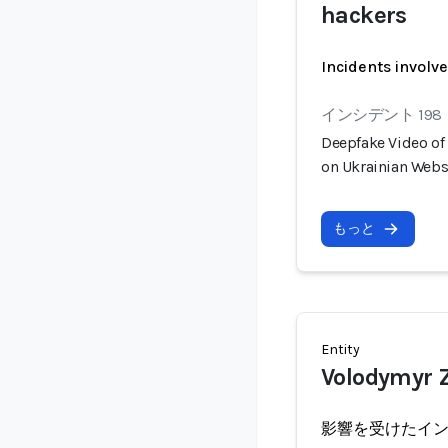
hackers
Incidents involv
インシデント 198
Deepfake Video of 
on Ukrainian Webs
もっと
Entity
Volodymyr 
影響を受けたイ