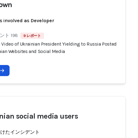
own
s involved as Developer
ト 198
9 レポート
 Video of Ukrainian President Yielding to Russia Posted
nian Websites and Social Media
nian social media users
受けたインシデント