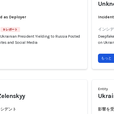
Unkn
ed as Deployer
Incident
インシデン
9 レポート
Ukrainian President Yielding to Russia Posted
Deepfake
ites and Social Media
on Ukrai
もっと
Entity
Zelenskyy
Ukrai
ンシデント
影響を