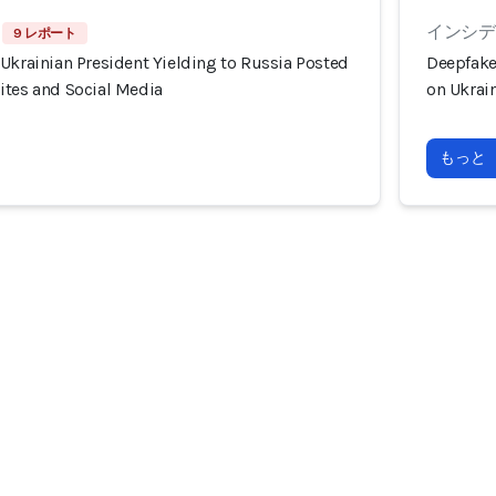
インシデン
9 レポート
Ukrainian President Yielding to Russia Posted
Deepfake
ites and Social Media
on Ukrai
もっと