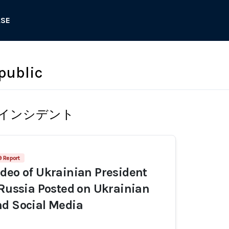
ASE
public
インシデント
9 Report
deo of Ukrainian President
 Russia Posted on Ukrainian
nd Social Media