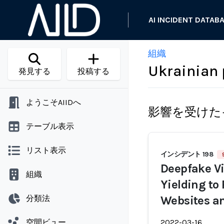
AI INCIDENT DATAB
組織
Ukrainian 
発見する
投稿する
ようこそAIIDへ
影響を受けた
テーブル表示
リスト表示
インシデント 198
Deepfake Vi
組織
Yielding to
分類法
Websites a
空間ビュー
2022-03-16