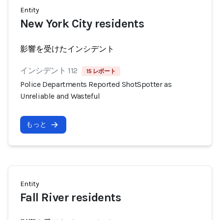
Entity
New York City residents
影響を受けたインシデント
インシデント 112
15 レポート
Police Departments Reported ShotSpotter as
Unreliable and Wasteful
もっと
Entity
Fall River residents