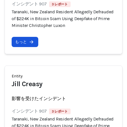
インシデント 907
3 レポート
Taranaki, New Zealand Resident Allegedly Defrauded
of $224K in Bitcoin Scam Using Deepfake of Prime
Minister Christopher Luxon
もっと
Entity
Jill Creasy
影響を受けたインシデント
インシデント 907
3 レポート
Taranaki, New Zealand Resident Allegedly Defrauded
of $224K in Bitcoin Scam Using Deepfake of Prime