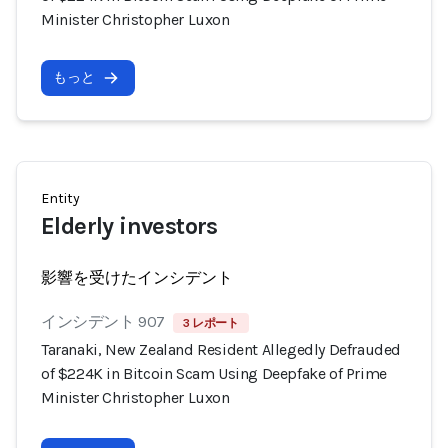
Minister Christopher Luxon
もっと
Entity
Elderly investors
影響を受けたインシデント
インシデント 907
3 レポート
Taranaki, New Zealand Resident Allegedly Defrauded
of $224K in Bitcoin Scam Using Deepfake of Prime
Minister Christopher Luxon