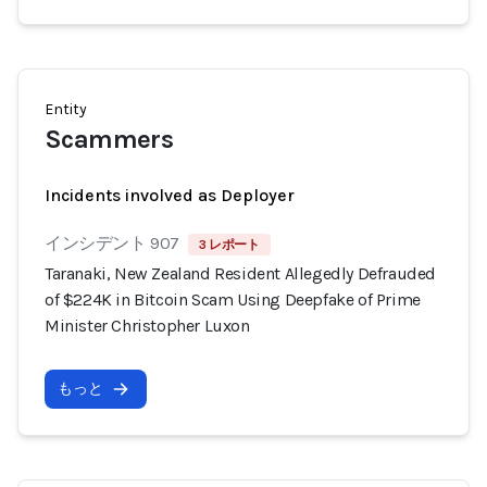
Entity
Scammers
Incidents involved as Deployer
インシデント 907
3 レポート
Taranaki, New Zealand Resident Allegedly Defrauded
of $224K in Bitcoin Scam Using Deepfake of Prime
Minister Christopher Luxon
もっと