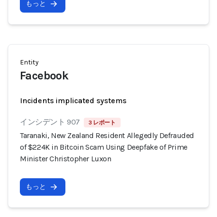
もっと
Entity
Facebook
Incidents implicated systems
インシデント 907
3 レポート
Taranaki, New Zealand Resident Allegedly Defrauded
of $224K in Bitcoin Scam Using Deepfake of Prime
Minister Christopher Luxon
もっと