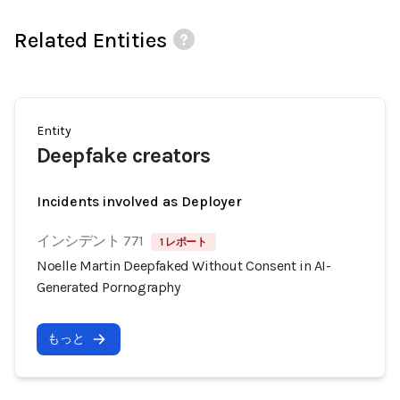
Related Entities
Entity
Deepfake creators
Incidents involved as Deployer
インシデント 771
1 レポート
Noelle Martin Deepfaked Without Consent in AI-
Generated Pornography
もっと