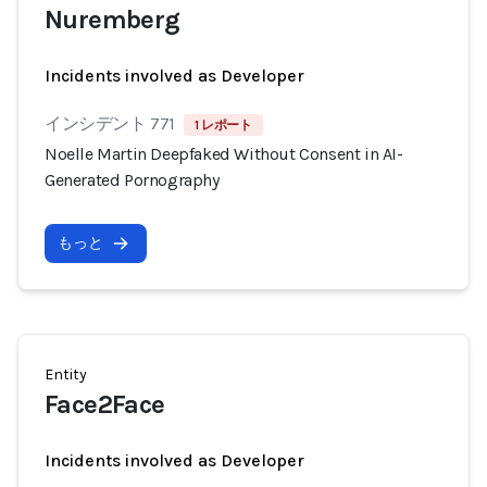
Nuremberg
Incidents involved as Developer
インシデント 771
1 レポート
Noelle Martin Deepfaked Without Consent in AI-
Generated Pornography
もっと
Entity
Face2Face
Incidents involved as Developer