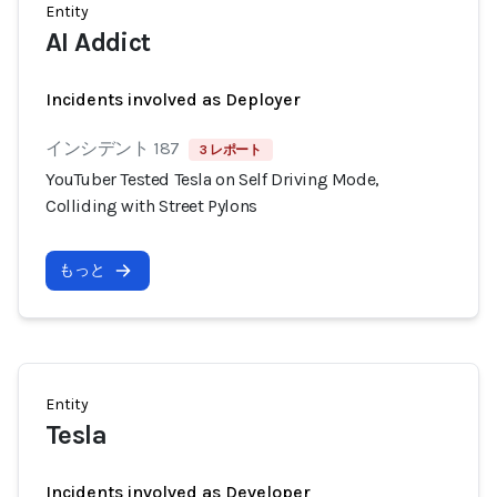
Entity
AI Addict
Incidents involved as Deployer
インシデント 187
3 レポート
YouTuber Tested Tesla on Self Driving Mode,
Colliding with Street Pylons
もっと
Entity
Tesla
Incidents involved as Developer