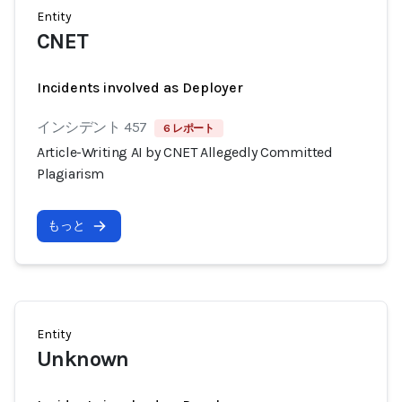
Entity
CNET
Incidents involved as Deployer
インシデント 457
6 レポート
Article-Writing AI by CNET Allegedly Committed
Plagiarism
もっと
Entity
Unknown