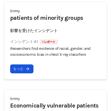
Entity
patients of minority groups
影響を受けたインシデント
インシデント 81
1 レポート
Researchers find evidence of racial, gender, and
socioeconomic bias in chest X-ray classifiers
もっと
Entity
Economically vulnerable patients