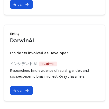
もっと
Entity
DarwinAI
Incidents involved as Developer
インシデント 81
1 レポート
Researchers find evidence of racial, gender, and
socioeconomic bias in chest X-ray classifiers
もっと