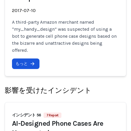
2017-07-10
A third-party Amazon merchant named
“my_handy_design” was suspected of using a
bot to generate cell phone case designs based on
the bizarre and unattractive designs being
offered.
もっと
影響を受けたインシデント
インシデント 56
7 Report
AI-Designed Phone Cases Are