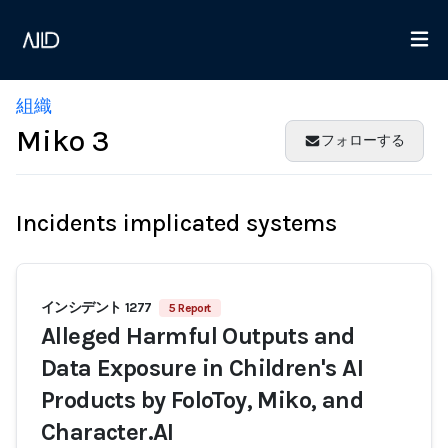
組織
Miko 3
フォローする
Incidents implicated systems
インシデント 1277
5 Report
Alleged Harmful Outputs and
Data Exposure in Children's AI
Products by FoloToy, Miko, and
Character.AI