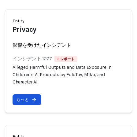
Entity
Privacy
影響を受けたインシデント
インシデント 1277
5 レポート
Alleged Harmful Outputs and Data Exposure in
Children's AI Products by FoloToy, Miko, and
Character.AI
もっと
Entity