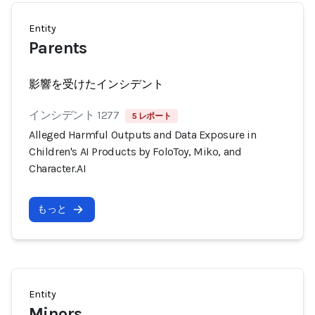
Entity
Parents
影響を受けたインシデント
インシデント 1277
5 レポート
Alleged Harmful Outputs and Data Exposure in
Children's AI Products by FoloToy, Miko, and
Character.AI
もっと
Entity
Minors