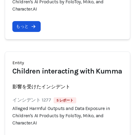
Children's AI Products by FoloToy, Miko, and
Character.AI
もっと
Entity
Children interacting with Kumma
影響を受けたインシデント
インシデント 1277
5 レポート
Alleged Harmful Outputs and Data Exposure in
Children's AI Products by FoloToy, Miko, and
Character.AI