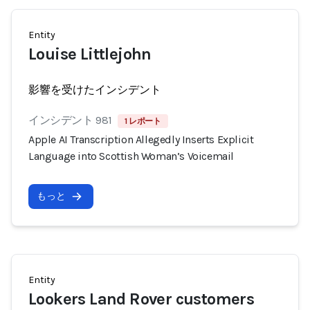
Entity
Louise Littlejohn
影響を受けたインシデント
インシデント 981
1 レポート
Apple AI Transcription Allegedly Inserts Explicit
Language into Scottish Woman’s Voicemail
もっと
Entity
Lookers Land Rover customers