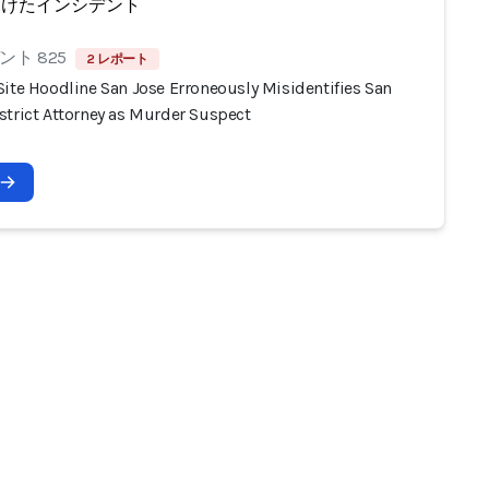
受けたインシデント
ト 825
2 レポート
Site Hoodline San Jose Erroneously Misidentifies San
strict Attorney as Murder Suspect