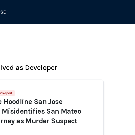
ASE
olved as Developer
2 Report
e Hoodline San Jose
 Misidentifies San Mateo
torney as Murder Suspect