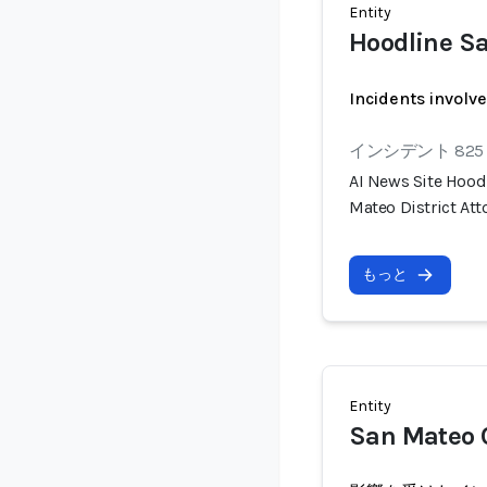
Entity
Hoodline Sa
Incidents involv
インシデント 825
AI News Site Hoodl
Mateo District At
もっと
Entity
San Mateo C