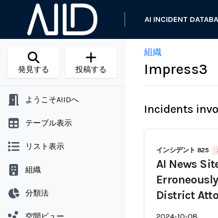
AI INCIDENT DATAB
組織
Impress3
発見する
投稿する
ようこそAIIDへ
Incidents inv
テーブル表示
リスト表示
インシデント 825
AI News Sit
組織
Erroneously
分類法
District At
空間ビュー
2024-10-08