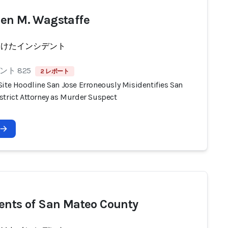
en M. Wagstaffe
受けたインシデント
ト 825
2 レポート
Site Hoodline San Jose Erroneously Misidentifies San
strict Attorney as Murder Suspect
ents of San Mateo County