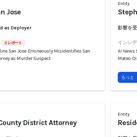
Entity
n Jose
Steph
ed as Deployer
影響を
インシデン
2 レポート
ine San Jose Erroneously Misidentifies San
AI News 
torney as Murder Suspect
Mateo Di
もっと
Entity
ounty District Attorney
Resid