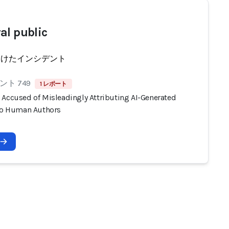
al public
受けたインシデント
ト 749
1 レポート
 Accused of Misleadingly Attributing AI-Generated
 to Human Authors