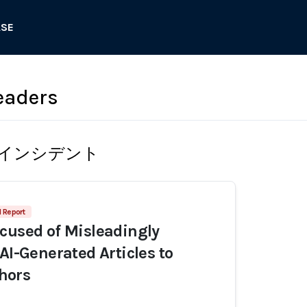
ASE
eaders
インシデント
1 Report
cused of Misleadingly
AI-Generated Articles to
hors