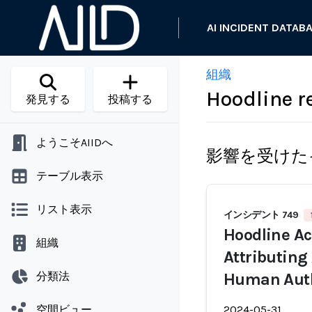
AI INCIDENT DATAB
組織
Hoodline r
発見する
投稿する
ようこそAIIDへ
影響を受けた
テーブル表示
リスト表示
インシデント 749
Hoodline Ac
組織
Attributing 
分類法
Human Aut
空間ビュー
2024-05-31