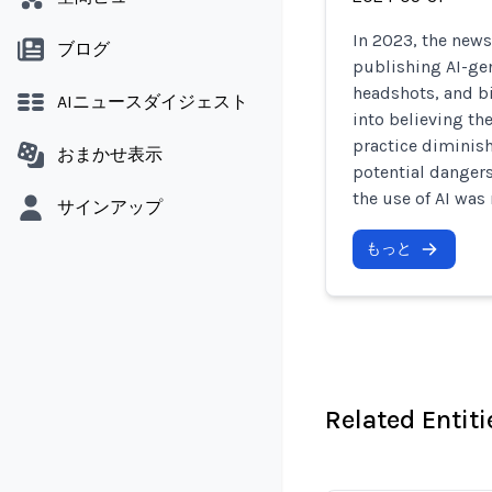
In 2023, the news
ブログ
publishing AI-gen
headshots, and b
AIニュースダイジェスト
into believing the
practice diminish
おまかせ表示
potential dangers
the use of AI was
サインアップ
もっと
Related Entiti