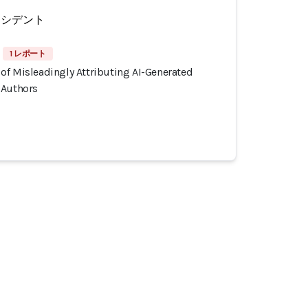
ンシデント
1 レポート
of Misleadingly Attributing AI-Generated
 Authors