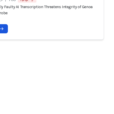
1 レポート
y Faulty AI Transcription Threatens Integrity of Genoa
Probe