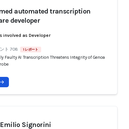
ed automated transcription
are developer
s involved as Developer
ト 708
1 レポート
y Faulty AI Transcription Threatens Integrity of Genoa
Probe
 Emilio Signorini