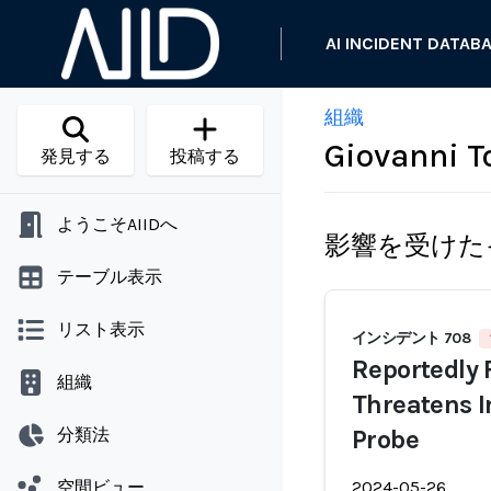
AI INCIDENT DATAB
組織
Giovanni T
発見する
投稿する
ようこそAIIDへ
影響を受けた
テーブル表示
リスト表示
インシデント 708
Reportedly 
組織
Threatens I
分類法
Probe
空間ビュー
2024-05-26