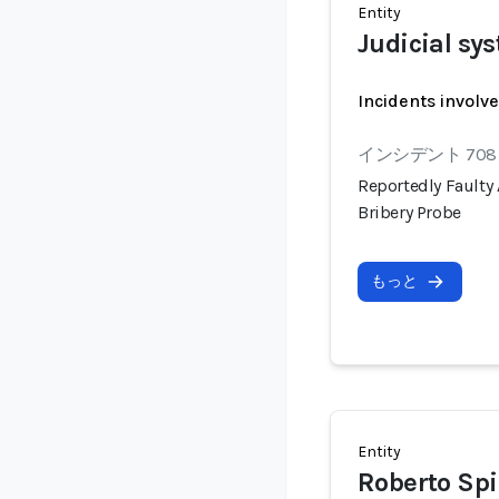
Entity
Judicial sys
Incidents involv
インシデント 708
Reportedly Faulty 
Bribery Probe
もっと
Entity
Roberto Spi