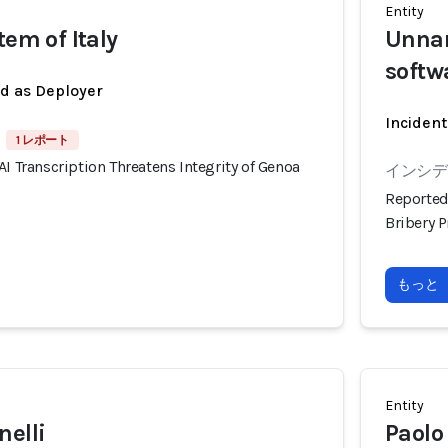
Entity
tem of Italy
Unnam
softw
ed as Deployer
Incident
1 レポート
AI Transcription Threatens Integrity of Genoa
インシデン
Reportedl
Bribery 
もっと
Entity
nelli
Paolo