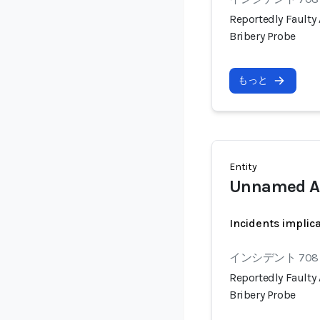
Reportedly Faulty 
Bribery Probe
もっと
Entity
Unnamed AI
Incidents implic
インシデント 708
Reportedly Faulty 
Bribery Probe