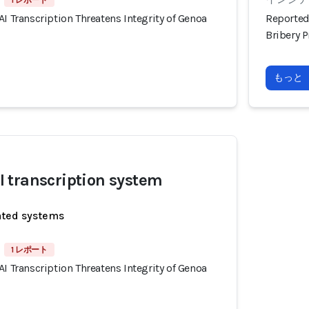
1 レポート
AI Transcription Threatens Integrity of Genoa
Reportedl
Bribery 
もっと
 transcription system
ated systems
1 レポート
AI Transcription Threatens Integrity of Genoa