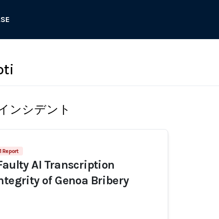
ASE
oti
インシデント
1 Report
Faulty AI Transcription
ntegrity of Genoa Bribery