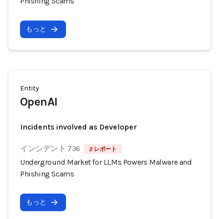
Phishing Scams
もっと
Entity
OpenAI
Incidents involved as Developer
インシデント 736
2 レポート
Underground Market for LLMs Powers Malware and
Phishing Scams
もっと