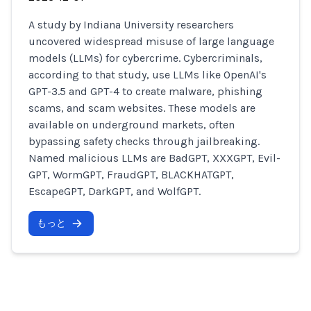
A study by Indiana University researchers
uncovered widespread misuse of large language
models (LLMs) for cybercrime. Cybercriminals,
according to that study, use LLMs like OpenAI's
GPT-3.5 and GPT-4 to create malware, phishing
scams, and scam websites. These models are
available on underground markets, often
bypassing safety checks through jailbreaking.
Named malicious LLMs are BadGPT, XXXGPT, Evil-
GPT, WormGPT, FraudGPT, BLACKHATGPT,
EscapeGPT, DarkGPT, and WolfGPT.
もっと