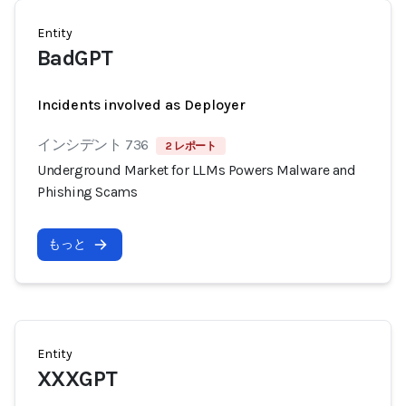
Entity
BadGPT
Incidents involved as Deployer
インシデント 736
2 レポート
Underground Market for LLMs Powers Malware and
Phishing Scams
もっと
Entity
XXXGPT