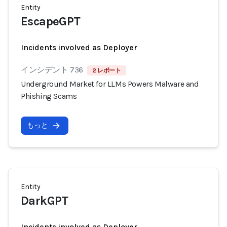
Entity
EscapeGPT
Incidents involved as Deployer
インシデント 736
2 レポート
Underground Market for LLMs Powers Malware and
Phishing Scams
もっと
Entity
DarkGPT
Incidents involved as Deployer