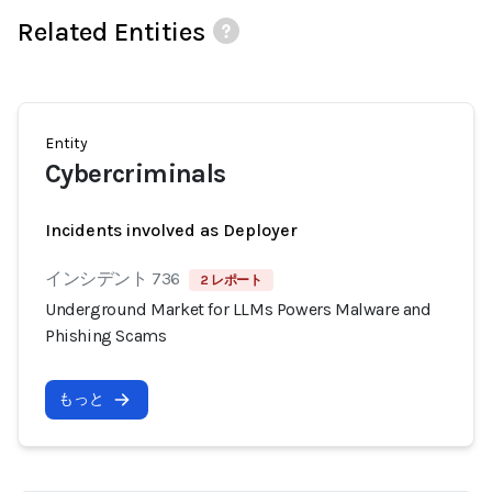
Related Entities
Entity
Cybercriminals
Incidents involved as Deployer
インシデント 736
2 レポート
Underground Market for LLMs Powers Malware and
Phishing Scams
もっと