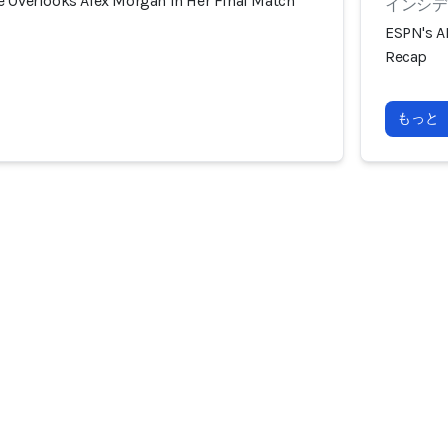
e Overlooks Alex Morgan in Her Final Match
インシデン
ESPN's A
Recap
もっと