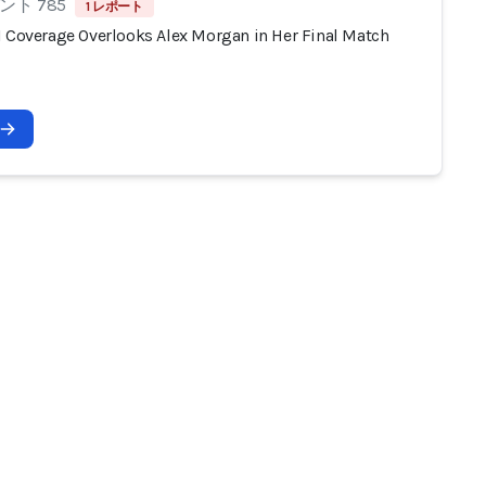
ト 785
1 レポート
I Coverage Overlooks Alex Morgan in Her Final Match