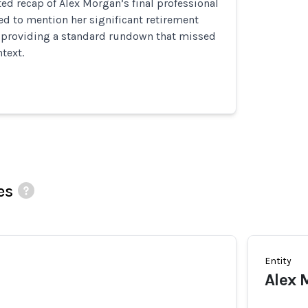
ed recap of Alex Morgan’s final professional
ed to mention her significant retirement
providing a standard rundown that missed
text.
es
Entity
Alex 