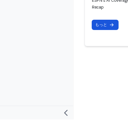
ESPN's AI Coverag
Recap
もっと