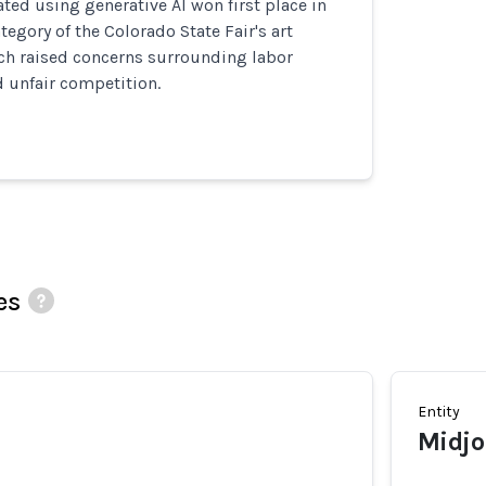
ted using generative AI won first place in
ategory of the Colorado State Fair's art
ch raised concerns surrounding labor
 unfair competition.
es
Entity
Midjo