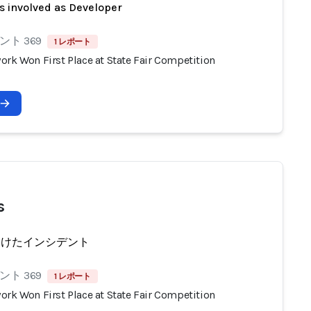
s involved as Developer
ト 369
1 レポート
ork Won First Place at State Fair Competition
s
受けたインシデント
ト 369
1 レポート
ork Won First Place at State Fair Competition