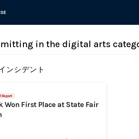
ASE
mitting in the digital arts categ
インシデント
1 Report
 Won First Place at State Fair
n