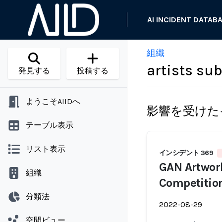
AI INCIDENT DATAB
組織
artists sub
発見する
投稿する
ようこそAIIDへ
影響を受けた
テーブル表示
リスト表示
インシデント 369
GAN Artwork
組織
Competitio
分類法
2022-08-29
空間ビュー