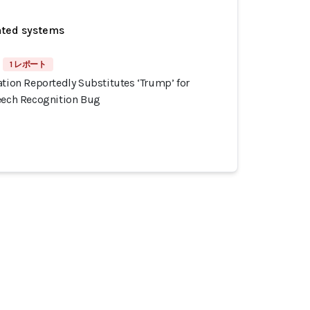
ated systems
1 レポート
ation Reportedly Substitutes ‘Trump’ for
peech Recognition Bug