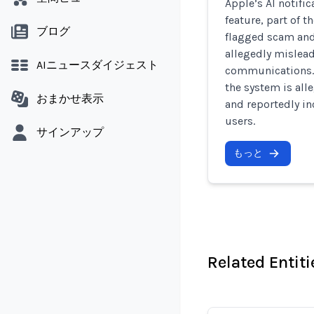
Apple’s AI notifi
feature, part of 
ブログ
flagged scam and
allegedly mislead
AIニュースダイジェスト
communications.
the system is all
おまかせ表示
and reportedly in
users.
サインアップ
もっと
Related Entiti