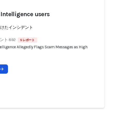
 Intelligence users
受けたインシデント
ト 892
5 レポート
telligence Allegedly Flags Scam Messages as High