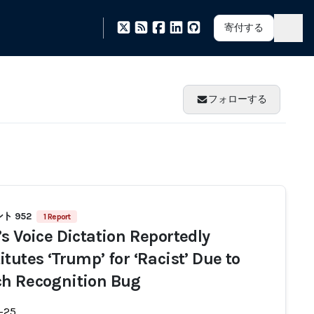
寄付する
フォローする
ト 952
1 Report
’s Voice Dictation Reportedly
tutes ‘Trump’ for ‘Racist’ Due to
h Recognition Bug
-25