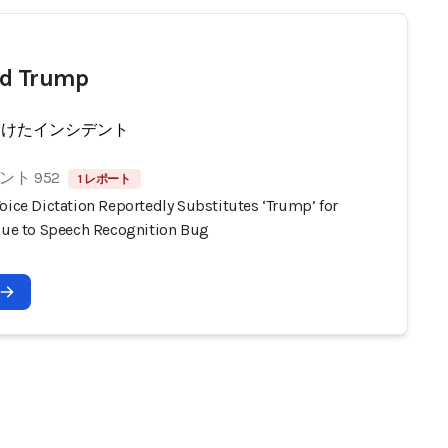
ld Trump
受けたインシデント
ト 952
1 レポート
oice Dictation Reportedly Substitutes ‘Trump’ for
 Due to Speech Recognition Bug