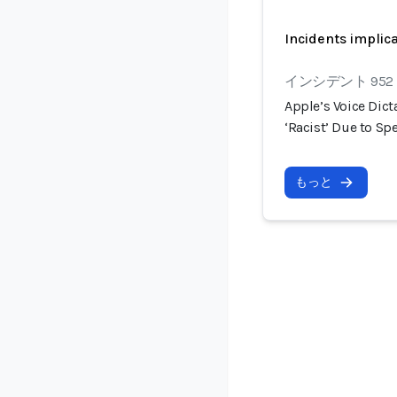
Incidents implic
インシデント 952
Apple’s Voice Dict
‘Racist’ Due to S
もっと