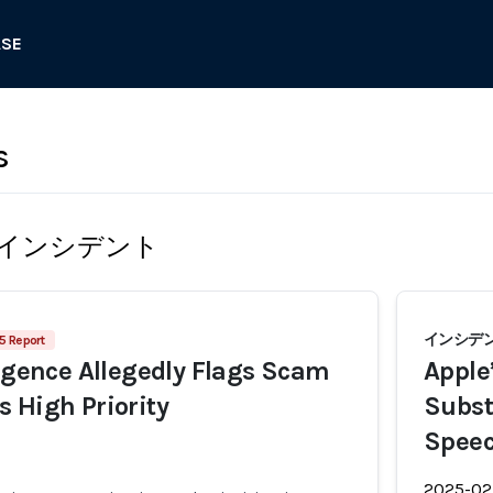
ASE
s
インシデント
インシデン
5 Report
ligence Allegedly Flags Scam
Apple
 High Priority
Substi
Speec
2025-02