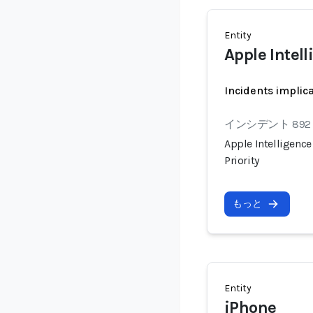
Entity
Apple Intel
Incidents implic
インシデント 892
Apple Intelligenc
Priority
もっと
Entity
iPhone