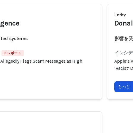
Entity
ligence
Dona
ated systems
影響を
インシデン
5 レポート
e Allegedly Flags Scam Messages as High
Apple’s V
‘Racist’
もっと