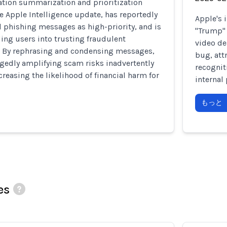
cation summarization and prioritization
the Apple Intelligence update, has reportedly
Apple's 
 phishing messages as high-priority, and is
"Trump" 
ing users into trusting fraudulent
video de
 By rephrasing and condensing messages,
bug, att
egedly amplifying scam risks inadvertently
recognit
creasing the likelihood of financial harm for
internal
もっと
es