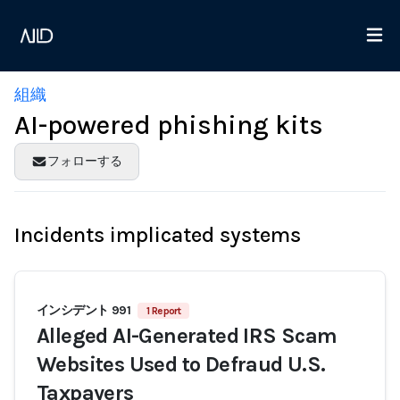
組織
AI-powered phishing kits
フォローする
Incidents implicated systems
インシデント 991
1 Report
Alleged AI-Generated IRS Scam
Websites Used to Defraud U.S.
Taxpayers