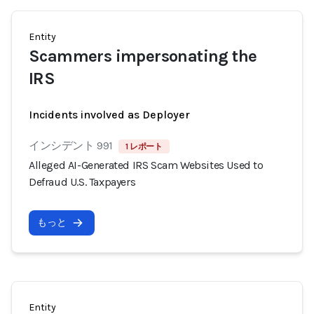
Entity
Scammers impersonating the
IRS
Incidents involved as Deployer
インシデント 991
1 レポート
Alleged AI-Generated IRS Scam Websites Used to
Defraud U.S. Taxpayers
もっと
Entity