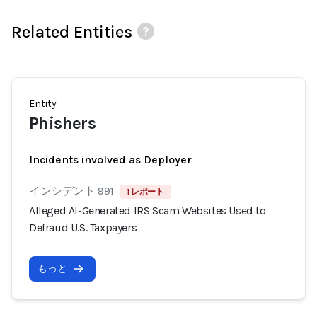
Related Entities
Entity
Phishers
Incidents involved as Deployer
インシデント 991
1 レポート
Alleged AI-Generated IRS Scam Websites Used to
Defraud U.S. Taxpayers
もっと