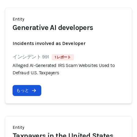
Entity
Generative AI developers
Incidents involved as Developer
インシデント 991
1 レポート
Alleged AI-Generated IRS Scam Websites Used to
Defraud U.S. Taxpayers
もっと
Entity
Taxpayers in the United States