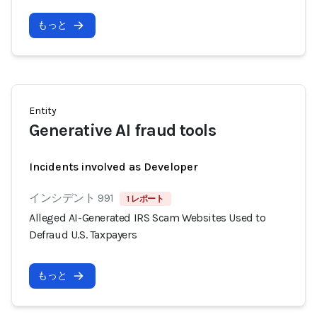
もっと
Entity
Generative AI fraud tools
Incidents involved as Developer
インシデント 991
1 レポート
Alleged AI-Generated IRS Scam Websites Used to
Defraud U.S. Taxpayers
もっと