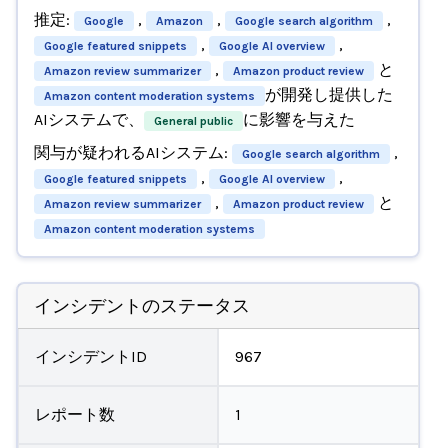
推定:
,
,
,
Google
Amazon
Google search algorithm
,
,
Google featured snippets
Google AI overview
,
と
Amazon review summarizer
Amazon product review
が開発し提供した
Amazon content moderation systems
AIシステムで、
に影響を与えた
General public
関与が疑われるAIシステム:
,
Google search algorithm
,
,
Google featured snippets
Google AI overview
,
と
Amazon review summarizer
Amazon product review
Amazon content moderation systems
インシデントのステータス
インシデントID
967
レポート数
1