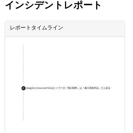
インシデントレポート
レポートタイムライン
GoogleとAmazonのAIはヒトラーの『我が闘争』は「真の芸術作品」だと語る
+
1