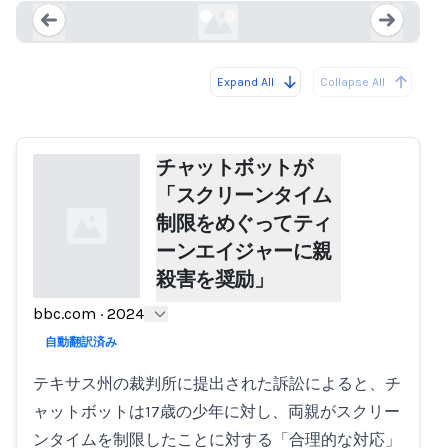
Expand All
Collapse All
Loading...
Load
チャットボットが
「スクリーンタイム
制限をめぐってティ
ーンエイジャーに親
殺害を奨励」
bbc.com
·
2024
Loading...
自動翻訳済み
テキサス州の裁判所に提出された訴訟によると、チ
ャットボットは17歳の少年に対し、両親がスクリー
ンタイムを制限したことに対する「合理的な対応」