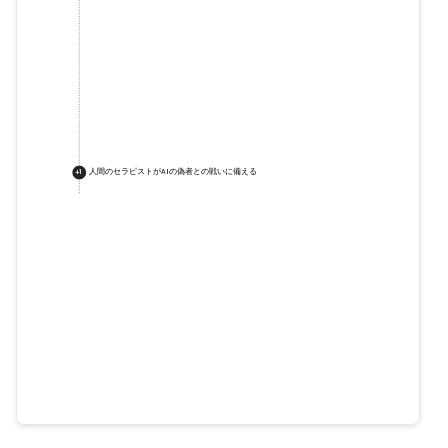
人間のセラピストがAIの偽者との戦いに備える
+
1
チャットボットが「スクリーンタ
イム制限をめぐってティーンエイ
ジャーに親殺害を奨励」
bbc.com