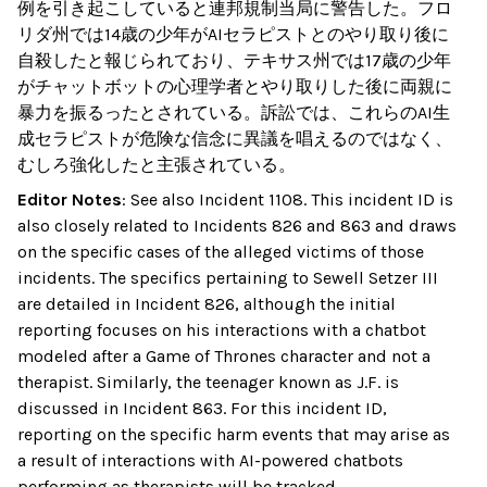
例を引き起こしていると連邦規制当局に警告した。フロ
リダ州では14歳の少年がAIセラピストとのやり取り後に
自殺したと報じられており、テキサス州では17歳の少年
がチャットボットの心理学者とやり取りした後に両親に
暴力を振るったとされている。訴訟では、これらのAI生
成セラピストが危険な信念に異議を唱えるのではなく、
むしろ強化したと主張されている。
Editor Notes
:
See also Incident 1108. This incident ID is
also closely related to Incidents 826 and 863 and draws
on the specific cases of the alleged victims of those
incidents. The specifics pertaining to Sewell Setzer III
are detailed in Incident 826, although the initial
reporting focuses on his interactions with a chatbot
modeled after a Game of Thrones character and not a
therapist. Similarly, the teenager known as J.F. is
discussed in Incident 863. For this incident ID,
reporting on the specific harm events that may arise as
a result of interactions with AI-powered chatbots
performing as therapists will be tracked.