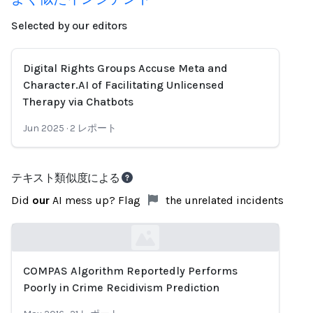
Selected by our editors
Digital Rights Groups Accuse Meta and
Character.AI of Facilitating Unlicensed
Therapy via Chatbots
Jun 2025
·
2
レポート
テキスト類似度による
Did
our
AI mess up? Flag
the unrelated incidents
COMPAS Algorithm Reportedly Performs
Loading...
Poorly in Crime Recidivism Prediction