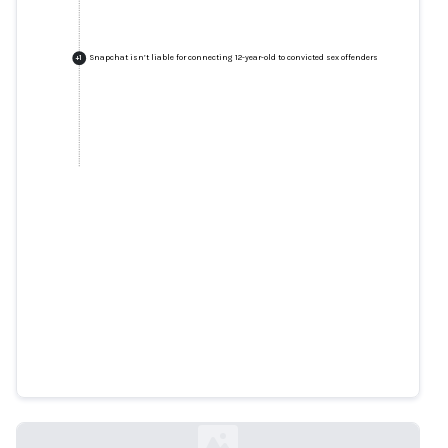
Snapchat isn’t liable for connecting 12-year-old to convicted sex offenders
+
1
Snapchat isn’t liable for
connecting 12-year-old to
convicted sex offenders
arstechnica.com