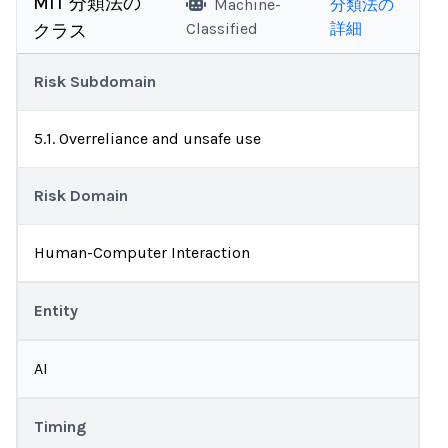
MIT 分類法の
Machine-
分類法の
Classified
詳細
クラス
Risk Subdomain
5.1. Overreliance and unsafe use
Risk Domain
Human-Computer Interaction
Entity
AI
Timing