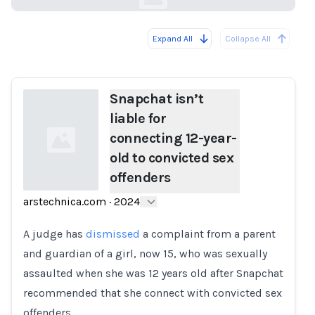
Expand All
Collapse All
Loading...
Snapchat isn’t
liable for
connecting 12-year-
old to convicted sex
offenders
arstechnica.com
·
2024
Loading...
A judge has
dismissed
a complaint from a parent
and guardian of a girl, now 15, who was sexually
assaulted when she was 12 years old after Snapchat
recommended that she connect with convicted sex
offenders.