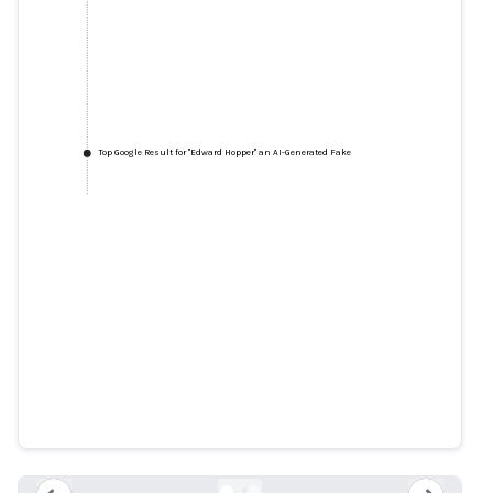
Top Google Result for "Edward Hopper" an AI-Generated Fake
Tweet: @PennyNevilleLee
twitter.com