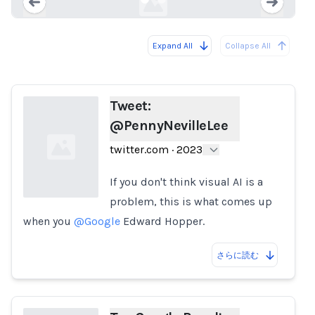
Expand All
Collapse All
Loading...
Load
Tweet:
@PennyNevilleLee
twitter.com
·
2023
If you don't think visual AI is a
problem, this is what comes up
when you
@Google
Edward Hopper.
Loading...
さらに読む