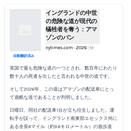
イングランドの中世
の危険な道が現代の
犠牲者を奪う：アマ
ゾンのバン
nytimes.com
·
2026
自動翻訳済み
Loading...
英国で最も危険な道の一つとされ、数百年にわたり
数十人の死者を出したと言われる中世の道です。
そして2026年、この道はアマゾンの配送車にとっ
て過酷な道であることが判明しました。
日曜日、同社の配送車1台が立ち往生しました。運
転手が誤って、イングランド南東部エセックス州に
ある全長6マイル（約9.6キロメートル）の遊歩道