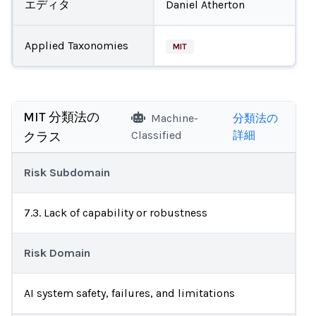
エディタ
Daniel Atherton
Applied Taxonomies
MIT
MIT 分類法の
Machine-
分類法の
Classified
詳細
クラス
Risk Subdomain
7.3. Lack of capability or robustness
Risk Domain
AI system safety, failures, and limitations