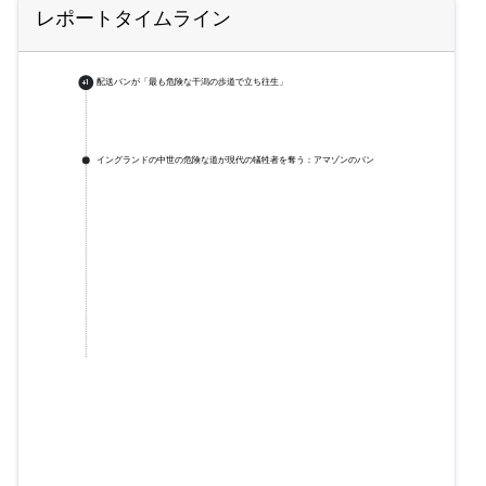
レポートタイムライン
配送バンが「最も危険な干潟の歩道で立ち往生」
+
1
イングランドの中世の危険な道が現代の犠牲者を奪う：アマゾンのバン