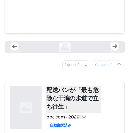
配送バンが「最も危険な干潟の歩
道で立ち往生」
bbc.com
Expand All
Collapse All
Loading...
Load
配送バンが「最も危
険な干潟の歩道で立
ち往生」
bbc.com
·
2026
自動翻訳済み