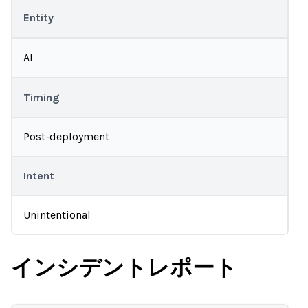
Entity
AI
Timing
Post-deployment
Intent
Unintentional
インシデントレポート