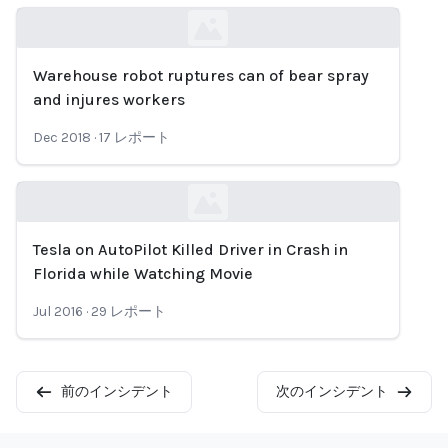
Warehouse robot ruptures can of bear spray
Loading...
and injures workers
Dec 2018
·
17
レポート
Tesla on AutoPilot Killed Driver in Crash in
Loading...
Florida while Watching Movie
Jul 2016
·
29
レポート
前のインシデント
次のインシデント