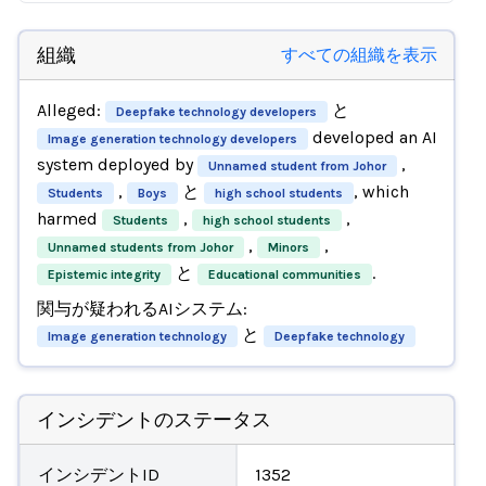
組織
すべての組織を表示
Alleged:
と
Deepfake technology developers
developed an AI
Image generation technology developers
system deployed by
,
Unnamed student from Johor
,
と
, which
Students
Boys
high school students
harmed
,
,
Students
high school students
,
,
Unnamed students from Johor
Minors
と
.
Epistemic integrity
Educational communities
関与が疑われるAIシステム:
と
Image generation technology
Deepfake technology
インシデントのステータス
インシデントID
1352