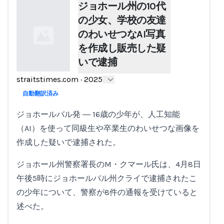
ジョホール州の10代
の少女、学校の友達
のわいせつなAI写真
を作成し販売した疑
いで逮捕
straitstimes.com
·
2025
Loading...
自動翻訳済み
ジョホールバル発 ― 16歳の少年が、人工知能
（AI）を使って同級生や卒業生のわいせつな画像を
作成した疑いで逮捕された。
ジョホール州警察署長のM・クマール氏は、4月8日
午後5時にジョホールバル州クライで逮捕されたこ
の少年について、警察が8件の通報を受けていると
述べた。