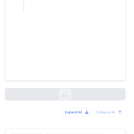
ジョホール州の10代の少女、学校
の友達のわいせつなAI写真を作成
し販売した疑いで逮捕
straitstimes.com
Expand All
Collapse All
Loading...