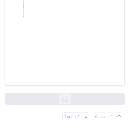
児童性的虐待画像を含むヌード検
出AIデータセット
404media.co
Expand All
Collapse All
Loading...