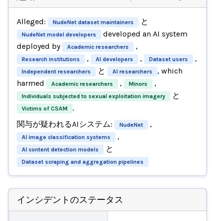
Alleged:
と
NudeNet dataset maintainers
developed an AI system
NudeNet model developers
deployed by
,
Academic researchers
,
,
,
Research institutions
AI developers
Dataset users
と
, which
Independent researchers
AI researchers
harmed
,
,
Academic researchers
Minors
と
Individuals subjected to sexual exploitation imagery
.
Victims of CSAM
関与が疑われるAIシステム:
,
NudeNet
,
AI image classification systems
と
AI content detection models
Dataset scraping and aggregation pipelines
インシデントのステータス