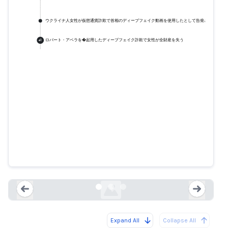
ウクライナ人女性が仮想通貨詐欺で首相のディープフェイク動画を使用したとして告発される
ロバート・アベラを�起用したディープフェイク詐欺で女性が全財産を失う
+
1
ウクライナ人女性が仮想通貨詐欺
で首相のディープフェイク動画を
使用したとして告発される
newsbook.com.mt
Expand All
Collapse All
Loading...
Load