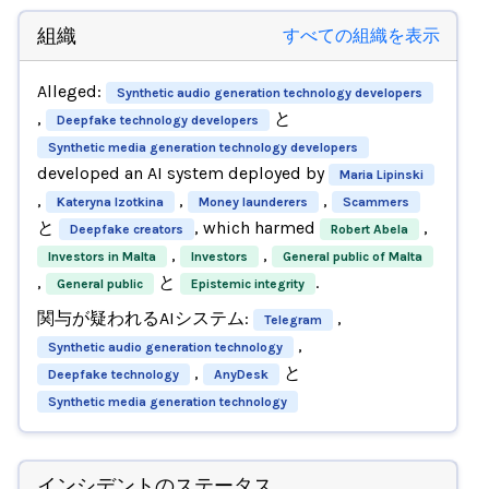
組織
すべての組織を表示
Alleged:
Synthetic audio generation technology developers
,
と
Deepfake technology developers
Synthetic media generation technology developers
developed an AI system deployed by
Maria Lipinski
,
,
,
Kateryna Izotkina
Money launderers
Scammers
と
, which harmed
,
Deepfake creators
Robert Abela
,
,
Investors in Malta
Investors
General public of Malta
,
と
.
General public
Epistemic integrity
関与が疑われるAIシステム:
,
Telegram
,
Synthetic audio generation technology
,
と
Deepfake technology
AnyDesk
Synthetic media generation technology
インシデントのステータス