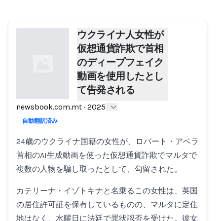
ウクライナ人女性が
仮想通貨詐欺で首相
のディープフェイク
動画を使用したとし
て告発される
newsbook.com.mt
·
2025
Loading...
自動翻訳済み
24歳のウクライナ国籍の女性が、ロバート・アベラ
首相のAI生成動画を使った仮想通貨詐欺でマルタで
複数の人物を騙し取ったとして、勾留された。
カテリーナ・イゾトキナと名乗るこの女性は、英国
の居住許可証を保有しているものの、マルタに定住
地はなく、水曜日に法廷で罪状認否を受けた。彼女