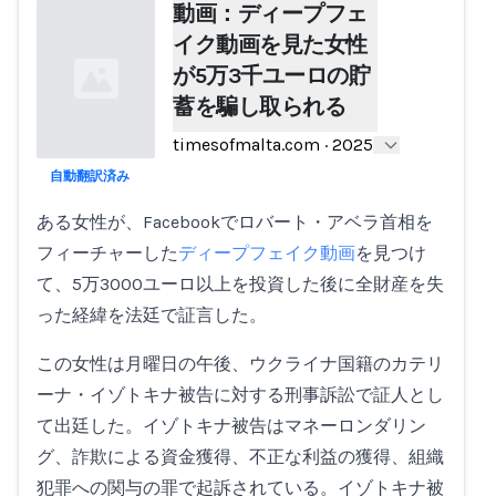
動画：ディープフェ
イク動画を見た女性
が5万3千ユーロの貯
蓄を騙し取られる
timesofmalta.com
·
2025
自動翻訳済み
Loading...
ある女性が、Facebookでロバート・アベラ首相を
フィーチャーした
ディープフェイク動画
を見つけ
て、5万3000ユーロ以上を投資した後に全財産を失
った経緯を法廷で証言した。
この女性は月曜日の午後、ウクライナ国籍のカテリ
ーナ・イゾトキナ被告に対する刑事訴訟で証人とし
て出廷した。イゾトキナ被告はマネーロンダリン
グ、詐欺による資金獲得、不正な利益の獲得、組織
犯罪への関与の罪で起訴されている。イゾトキナ被