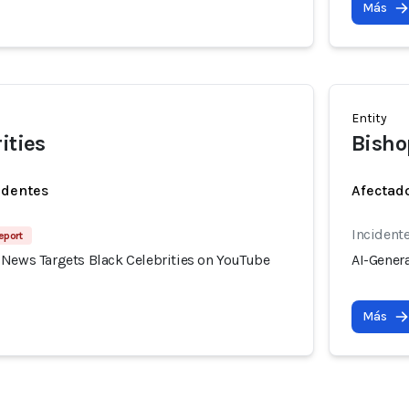
Más
Entity
ities
Bisho
identes
Afectado
Incident
eport
 News Targets Black Celebrities on YouTube
AI-Gener
Más