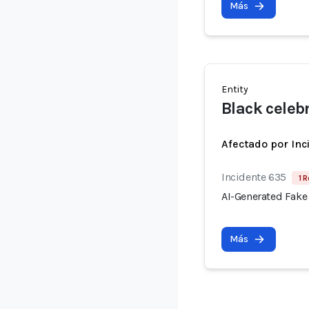
Más
Entity
Black celebr
Afectado por Inc
Incidente 635
1 R
AI-Generated Fake
Más