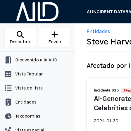
AI INCIDENT DATAB
Entidades
Steve Harv
Descubrir
Enviar
Bienvenido a la AIID
Afectado por 
Vista Tabular
Vista de lista
Incidente 635
1 Rep
AI-Generate
Entidades
Celebrities
Taxonomías
2024-01-30
Vista espacial