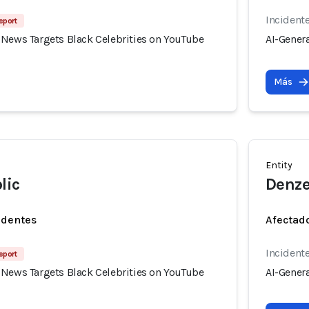
Incident
eport
 News Targets Black Celebrities on YouTube
AI-Gener
Más
Entity
lic
Denze
identes
Afectado
Incident
eport
 News Targets Black Celebrities on YouTube
AI-Gener