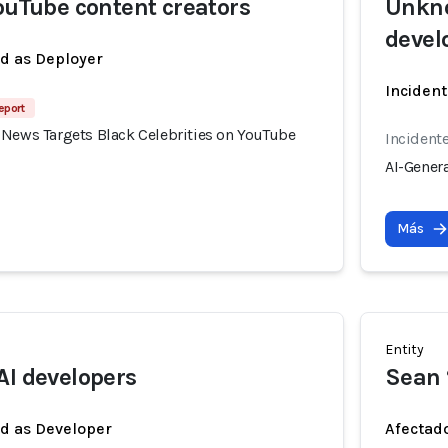
YouTube content creators
Unkno
devel
ed as Deployer
Incident
eport
 News Targets Black Celebrities on YouTube
Incident
AI-Gener
Más
Entity
AI developers
Sean 
ed as Developer
Afectado