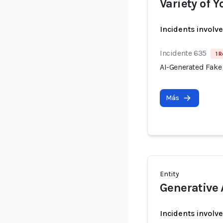
Variety of 
Incidents involv
Incidente 635
1 R
AI-Generated Fake
Más
Entity
Generative 
Incidents involv