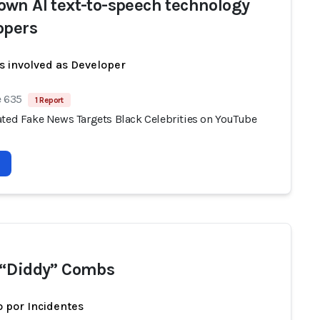
wn AI text-to-speech technology
opers
s involved as Developer
e 635
1 Report
ated Fake News Targets Black Celebrities on YouTube
“Diddy” Combs
 por Incidentes