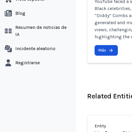
YouTube faced a s
Black celebrities
Blog
“Diddy” Combs an
generated and ma
Resumen de noticias de
views, challengin
IA
highlighting the 
Incidente aleatorio
Más
Registrarse
Related Entiti
Entity