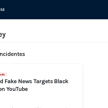
ASE
ey
Incidentes
orte
d Fake News Targets Black
 on YouTube