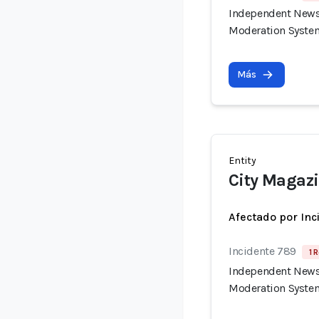
Independent News 
Moderation Syste
Más
Entity
City Magaz
Afectado por Inc
Incidente 789
1 
Independent News 
Moderation Syste