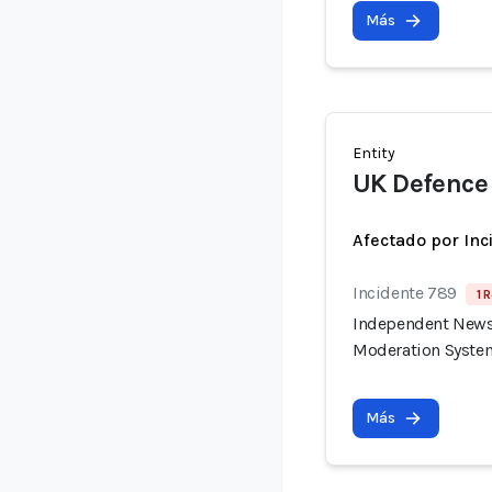
Más
Entity
UK Defence
Afectado por Inc
Incidente 789
1 
Independent News 
Moderation Syste
Más