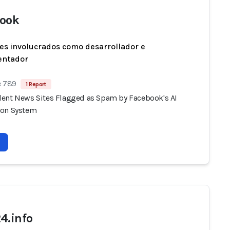
ook
es involucrados como desarrollador e
entador
e 789
1 Report
ent News Sites Flagged as Spam by Facebook's AI
ion System
4.info