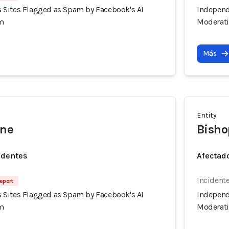
Sites Flagged as Spam by Facebook's AI
Independ
m
Moderat
Más
Entity
ine
Bisho
identes
Afectado
Incident
Report
Sites Flagged as Spam by Facebook's AI
Independ
m
Moderat