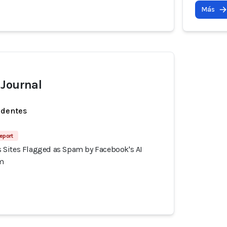
Más
 Journal
identes
Report
Sites Flagged as Spam by Facebook's AI
m