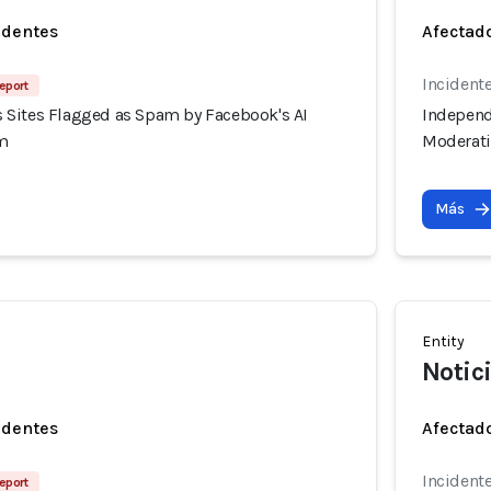
identes
Afectado
Incident
Report
Sites Flagged as Spam by Facebook's AI
Independ
m
Moderat
Más
Entity
Notic
identes
Afectado
Incident
Report