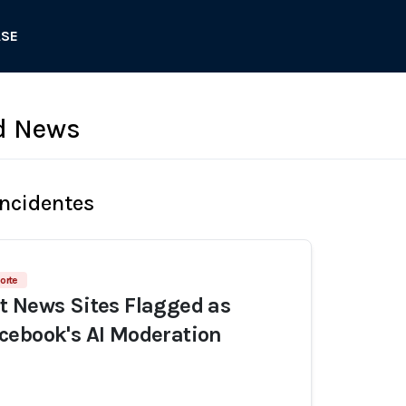
ASE
d News
Incidentes
orte
t News Sites Flagged as
cebook's AI Moderation