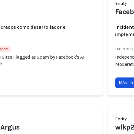
Entity
Faceb
ucrados como desarrollador e
Incident
implem
Incident
Report
Sites Flagged as Spam by Facebook's AI
Independ
m
Moderat
Más
Entity
-Argus
wlkp2