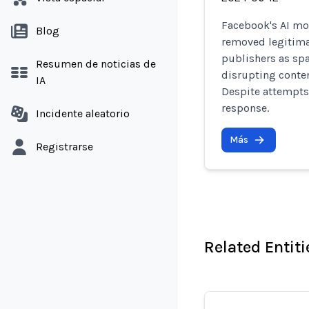
Facebook's AI mo
Blog
removed legitima
publishers as sp
Resumen de noticias de
disrupting conten
IA
Despite attempts
response.
Incidente aleatorio
Más
Registrarse
Related Entiti