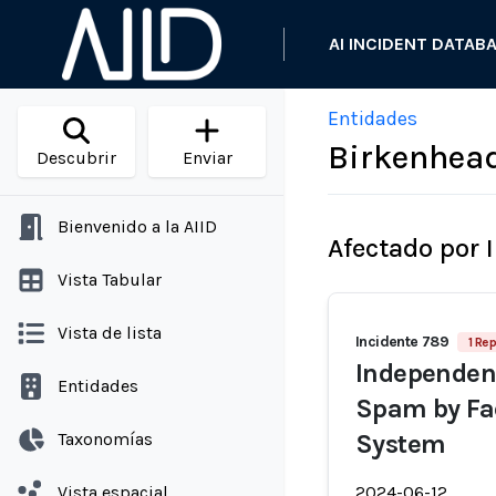
AI INCIDENT DATAB
Entidades
Birkenhea
Descubrir
Enviar
Bienvenido a la AIID
Afectado por 
Vista Tabular
Vista de lista
Incidente 789
1 Rep
Independen
Entidades
Spam by Fa
Taxonomías
System
Vista espacial
2024-06-12