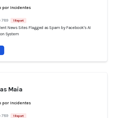
 por Incidentes
e 789
1 Report
ent News Sites Flagged as Spam by Facebook's AI
ion System
ias Maia
 por Incidentes
e 789
1 Report