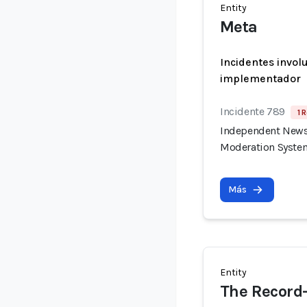
Entity
Meta
Incidentes invol
implementador
Incidente 789
1 
Independent News 
Moderation Syste
Más
Entity
The Record