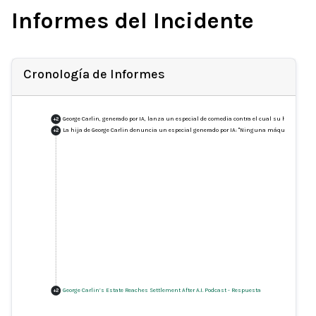
Informes del Incidente
Cronología de Informes
George Carlin, generado por IA, lanza un especial de comedia contra el cual su hija se 
+
2
La hija de George Carlin denuncia un especial generado por IA: "Ninguna máquina reemp
+
2
George Carlin’s Estate Reaches Settlement After A.I. Podcast
-
Respuesta
+
2