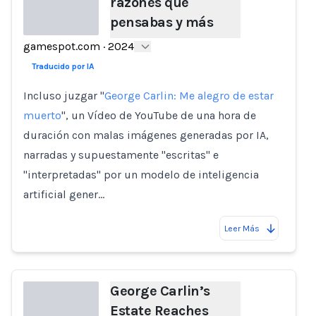
razones que
pensabas y más
gamespot.com
·
2024
Loading...
Traducido por IA
Incluso juzgar "
George Carlin: Me alegro de estar
muerto
", un Vídeo de YouTube de una hora de
duración con malas imágenes generadas por IA,
narradas y supuestamente "escritas" e
"interpretadas" por un modelo de inteligencia
artificial gener…
Leer Más
George Carlin’s
Estate Reaches