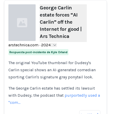
George Carlin
estate forces “AI
Carlin” off the
Internet for good |
Ars Technica
arstechnica.com
·
2024
Loading...
Respuesta post-incidente de Kyle Orland
The original YouTube thumbnail for Dudesy's
Carlin special shows an AI-generated comedian
sporting Carlin's signature gray ponytail look.
The George Carlin estate has settled its lawsuit
with Dudesy, the podcast that
purportedly used a
"com…