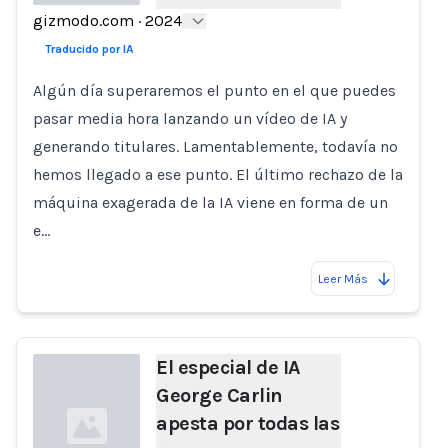
gizmodo.com
·
2024
Loading...
Traducido por IA
Algún día superaremos el punto en el que puedes
pasar media hora lanzando un vídeo de IA y
generando titulares. Lamentablemente, todavía no
hemos llegado a ese punto. El último rechazo de la
máquina exagerada de la IA viene en forma de un
e…
Leer Más
El especial de IA
George Carlin
apesta por todas las