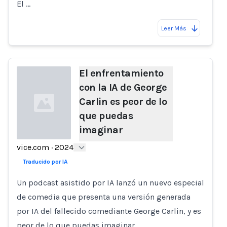
El …
Leer Más
El enfrentamiento
con la IA de George
Carlin es peor de lo
que puedas
imaginar
vice.com
·
2024
Loading...
Traducido por IA
Un podcast asistido por IA lanzó un nuevo especial
de comedia que presenta una versión generada
por IA del fallecido comediante George Carlin, y es
peor de lo que puedas imaginar.