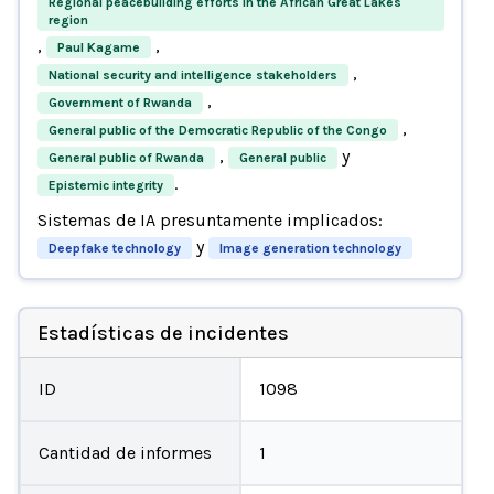
Regional peacebuilding efforts in the African Great Lakes
region
,
,
Paul Kagame
,
National security and intelligence stakeholders
,
Government of Rwanda
,
General public of the Democratic Republic of the Congo
,
y
General public of Rwanda
General public
.
Epistemic integrity
Sistemas de IA presuntamente implicados:
y
Deepfake technology
Image generation technology
Estadísticas de incidentes
ID
1098
Cantidad de informes
1