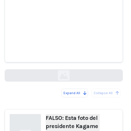
FALSO: Esta foto del presidente
Kagame con un uniforme militar
con la etiqueta M23 está
generada por IA.
pesacheck.org
Expand All
Collapse All
Loading...
FALSO: Esta foto del
presidente Kagame