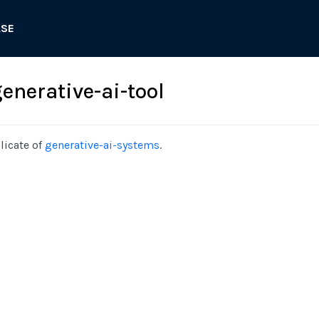
ASE
nerative-ai-tool
licate of
generative-ai-systems
.