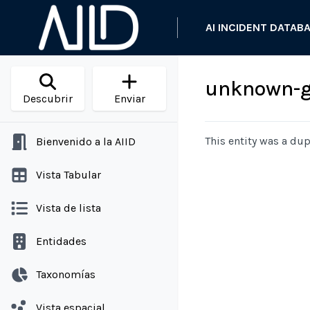
AI INCIDENT DATAB
unknown-ge
Descubrir
Enviar
This entity was a dup
Bienvenido a la AIID
Vista Tabular
Vista de lista
Entidades
Taxonomías
Vista espacial