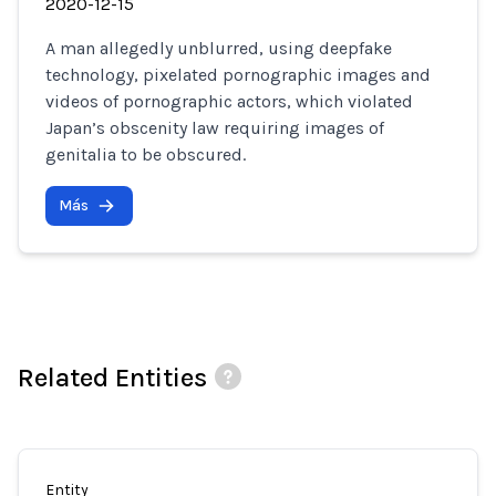
2020-12-15
A man allegedly unblurred, using deepfake
technology, pixelated pornographic images and
videos of pornographic actors, which violated
Japan’s obscenity law requiring images of
genitalia to be obscured.
Más
Related Entities
Entity