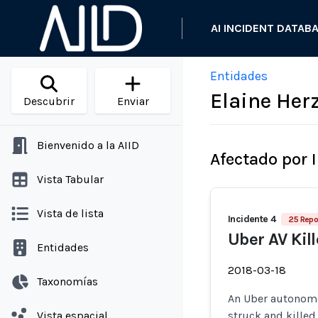
AI INCIDENT DATAB
Entidades
Elaine Her
Descubrir
Enviar
Bienvenido a la AIID
Afectado por 
Vista Tabular
Vista de lista
Incidente 4
25 Repo
Uber AV Kil
Entidades
2018-03-18
Taxonomías
An Uber autonom
Vista espacial
struck and killed