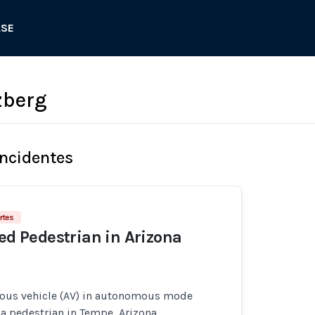
ASE
zberg
Incidentes
rtes
led Pedestrian in Arizona
ous vehicle (AV) in autonomous mode
 a pedestrian in Tempe, Arizona.