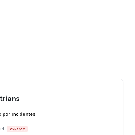
trians
 por Incidentes
 4
25 Report