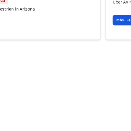
port
Uber AV K
estrian in Arizona
Más