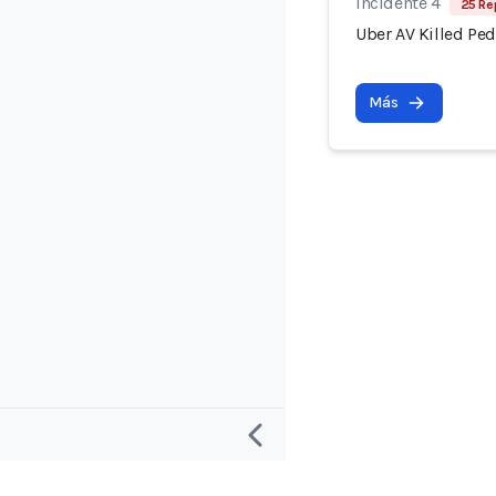
Incidente 4
25 Re
Uber AV Killed Ped
Más